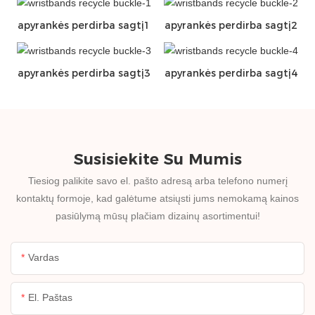
apyrankės perdirba sagtį1
apyrankės perdirba sagtį2
apyrankės perdirba sagtį3
apyrankės perdirba sagtį4
Susisiekite Su Mumis
Tiesiog palikite savo el. pašto adresą arba telefono numerį
kontaktų formoje, kad galėtume atsiųsti jums nemokamą kainos
pasiūlymą mūsų plačiam dizainų asortimentui!
Vardas
El. Paštas