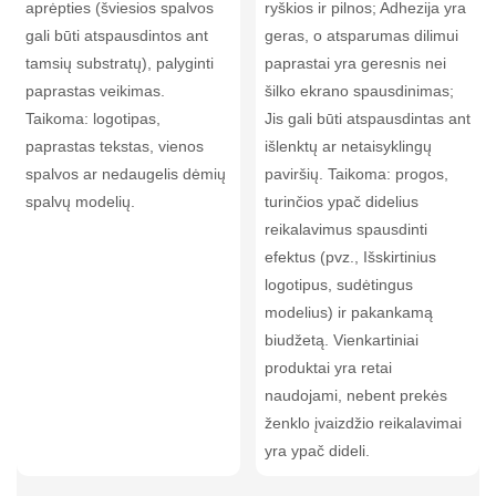
aprėpties (šviesios spalvos
ryškios ir pilnos; Adhezija yra
gali būti atspausdintos ant
geras, o atsparumas dilimui
tamsių substratų), palyginti
paprastai yra geresnis nei
paprastas veikimas.
šilko ekrano spausdinimas;
Taikoma: logotipas,
Jis gali būti atspausdintas ant
paprastas tekstas, vienos
išlenktų ar netaisyklingų
spalvos ar nedaugelis dėmių
paviršių. Taikoma: progos,
spalvų modelių.
turinčios ypač didelius
reikalavimus spausdinti
efektus (pvz., Išskirtinius
logotipus, sudėtingus
modelius) ir pakankamą
biudžetą. Vienkartiniai
produktai yra retai
naudojami, nebent prekės
ženklo įvaizdžio reikalavimai
yra ypač dideli.