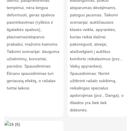
dilimui, pasipriešinimas
elastingumas, puikus
tempimui, nėra lengva
atsparumas dėvėjimams,
deformuoti, geras spalvos
patogus jausmas. Taikomi
pasninkavimas (ryškios ir
scenarijai: aukščiausios
ilgalaikės spalvos),
klasės veikla, apyrankės,
plaunamas/atsparus
kurias reikia dažnai
prakaitui, mažoms kainoms.
pakoreguoti, atvejai,
Taikomi scenarijai: dauguma
atsižvelgiant į aukštus
užsiėmimų, koncertai,
komforto reikalavimus (pvz.,
parodos. Spausdinimas:
Vaikų apyrankes).
Ekrano spausdinimas turi
Spausdinimas: Norint
geriausią efektą, o rašalas
užtikrinti rašalo sukibimą,
tvirtai laikosi.
reikalingas specialus
apdorojimas (pvz., Danga), o
išlaidos yra šiek tiek
didesnės.