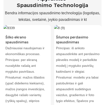
Spausdinimo Technologija
Bendra informacijos spausdinimo technologija (logotipas,
tekstas, svetainė, įvykio pavadinimas ir kt
Šilko ekrano
Šilumos perdavimo
spausdinimas
spausdinimas
Dažniausiai naudojamas ir
Principas: iš anksto
ekonomiškas procesas.
atspausdinkite ant perdavimo
Principas: per ekraną
plėvelės modelį ir perkelkite
nuvalykite rašalą ant
modelį į mygtuko paviršių
mygtuko paviršiaus.
kaitindami ir slėgiai.
Privalumai: mažos išlaidos
Privalumai: modelis yra labai
(ypač dideliems kiekiams),
patobulintas ir gali
mažos įrangos investicijos,
atspausdinti sudėtingus
daugybė rašalo variantų
vaizdus, ​​gradientus ir foto
(ryškių spalvų), stiprios
lygio efektus; Spalvos yra