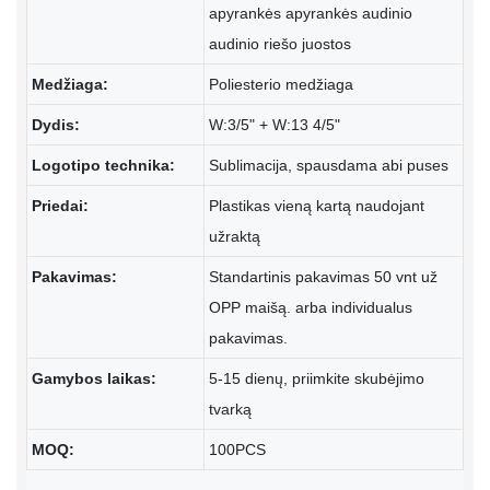
apyrankės apyrankės audinio
audinio riešo juostos
Medžiaga:
Poliesterio medžiaga
Dydis:
W:3/5" + W:13 4/5"
Logotipo technika:
Sublimacija, spausdama abi puses
Priedai:
Plastikas vieną kartą naudojant
užraktą
Pakavimas:
Standartinis pakavimas 50 vnt už
OPP maišą. arba individualus
pakavimas.
Gamybos laikas:
5-15 dienų, priimkite skubėjimo
tvarką
MOQ:
100PCS