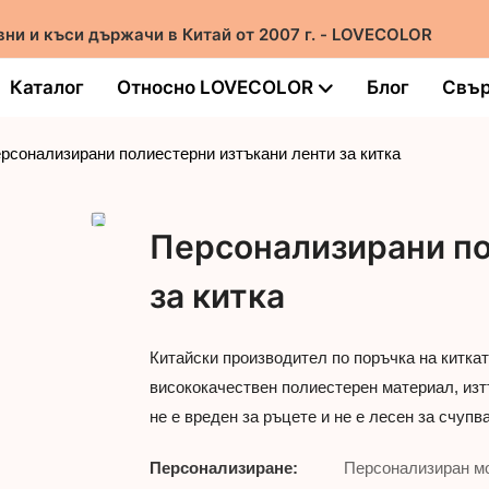
вни и къси държачи в Китай от 2007 г. - LOVECOLOR
Каталог
Относно LOVECOLOR
Блог
Свър
рсонализирани полиестерни изтъкани ленти за китка
Персонализирани по
за китка
Китайски производител по поръчка на китка
висококачествен полиестерен материал, изт
не е вреден за ръцете и не е лесен за счупв
Персонализиране:
Персонализиран мо