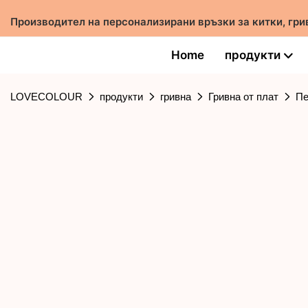
Производител на персонализирани връзки за китки, гри
Home
продукти
LOVECOLOUR
продукти
гривна
Гривна от плат
Пе