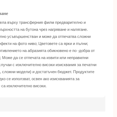
ване
ела върху трансферния филм предварително и
ърхността на бутона чрез нагряване и налягане.
лно усъвършенстван и може да отпечатва сложни
ефекти на фото ниво; Цветовете са ярки и пълни;
отивлението на абразията обикновено е по -добра от
а; Може да се отпечата на извити или неправилни
лучаи с изключително високи изисквания за печатни
а, сложни модели) и достатъчен бюджет. Продуктите
ко се използват, освен ако изискванията за
 са изключително високи.