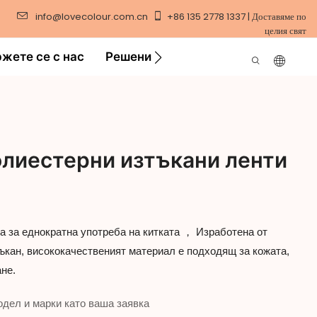
info@lovecolour.com.cn
+86 135 2778 1337 | Доставяме по
целия свят
жете се с нас
Решение
Видео
лиестерни изтъкани ленти
та за еднократна употреба на китката ， Изработена от
ъкан, висококачественият материал е подходящ за кожата,
ане.
дел и марки като ваша заявка