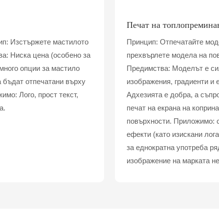
Печат на топлопремина
ип: Изстържете мастилото
Принцип: Отпечатайте мод
а: Ниска цена (особено за
прехвърлете модела на пов
много опции за мастило
Предимства: Моделът е си
да бъдат отпечатани върху
изображения, градиенти и 
мо: Лого, прост текст,
Адхезията е добра, а съпр
а.
печат на екрана на коприн
повърхности. Приложимо: с
ефекти (като изискани лог
за еднократна употреба ряд
изображение на марката не