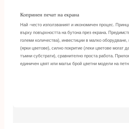
Копринен печат на екрана
Най -често използваният и икономичен процес. Принц
върху повърхността на бутона през екрана. Предимств
големи количества), инвестиции в малко оборудване, 
(ярки цветове), силно покритие (леки цветове могат 
тъмни субстрати), сравнително проста работа. Приложи
единичен цвят или малък брой цветни модели на петн