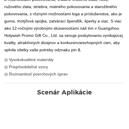
ružového zlata, striebra, matného pokovovania a starožitného
pokovovania, s rôznymi možnosťami loga a príslušenstva, ako je
guma, motýľová spojka, zatvárací špendlík, šperky a viac. S viac
ako 12-ročnými výrobnými skúsenosťami náš tím v Guangzhou
Holywish Promo Gift Co., Ltd. sa venuje poskytovaniu vynikajúcej
kvality, atraktívnych dizajnov a konkurencieschopných cien, aby
splnila všetky vaše potreby odznaku pin &.
◎ Vysokokvalitné materiály
◎ Prispôsobiteľné vzory
◎ Rozmanitosť povrchových úprav
Scenár Aplikácie