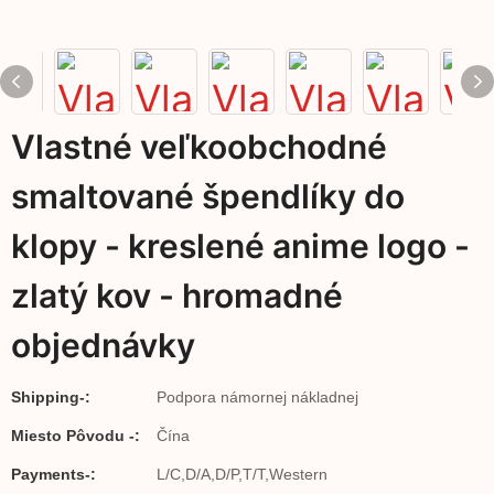
Vlastné veľkoobchodné
smaltované špendlíky do
klopy - kreslené anime logo -
zlatý kov - hromadné
objednávky
Shipping-:
Podpora námornej nákladnej
Miesto Pôvodu -:
Čína
Payments-:
L/C,D/A,D/P,T/T,Western