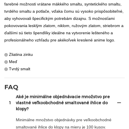
farebné možnosti vrátane mäkkého smaltu, syntetického smaltu,
tvrdého smaltu a potlače, vďaka čomu sú vysoko prispôsobiteľné,
aby vyhovovali špecifickým potrebám dizajnu. S možnosťami
pokovovania lesklým zlatom, niklom, ružovým zlatom, striebrom a
ďalšími sú tieto špendlíky ideálne na vytvorenie lešteného a
profesionálneho vzhľadu pre akékoľvek kreslené anime logo.
◎ Zliatina zinku
◎ Meď
◎ Tvrdý smalt
FAQ
Aké je minimálne objednávacie množstvo pre
1
vlastné veľkoobchodné smaltované ihlice do
klopy?
Minimálne množstvo objednávky pre veľkoobchodné
smaltované ihlice do klopy na mieru je 100 kusov.