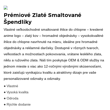
Prémiové Zlaté Smaltované
Špendlíky
Vlastné veľkoobchodné smaltované ihlice do chlopne – kreslené
anime logo – zlatý kov – hromadné objednávky – vysokokvalitné
ihlice do chlopne navrhnuté na mieru, ideálne pre hromadné
objednávky a reklamné darčeky. Dostupné v rôznych tvaroch,
veľkostiach a možnostiach pokovovania, vrátane lesklého zlata,
niklu a ružového zlata. Náš tím poskytuje OEM & ODM služby na
jednom mieste s viac ako 12-ročnými výrobnými skúsenosťami,
ktoré zaisťujú vynikajúcu kvalitu a atraktívny dizajn pre vaše
personalizované odznaky a odznaky.
● Vlastné
● Vysoká kvalita
● Odroda
● Rýchle dodanie