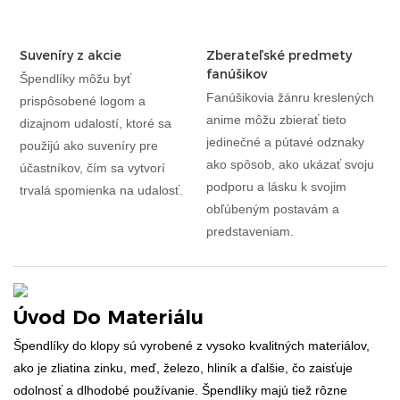
Suveníry z akcie
Zberateľské predmety
fanúšikov
Špendlíky môžu byť
Fanúšikovia žánru kreslených
prispôsobené logom a
anime môžu zbierať tieto
dizajnom udalostí, ktoré sa
jedinečné a pútavé odznaky
použijú ako suveníry pre
ako spôsob, ako ukázať svoju
účastníkov, čím sa vytvorí
podporu a lásku k svojim
trvalá spomienka na udalosť.
obľúbeným postavám a
predstaveniam.
Úvod Do Materiálu
Špendlíky do klopy sú vyrobené z vysoko kvalitných materiálov,
ako je zliatina zinku, meď, železo, hliník a ďalšie, čo zaisťuje
odolnosť a dlhodobé používanie. Špendlíky majú tiež rôzne