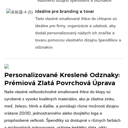
vlastného dizajnu špendlíkov a odznakov.
Ideálne pre branding a tovar
Tieto vlastné smaltované ihlice do chlopne sú
ideálne pre firmy, organizácie a udalosti, aby
dodali personalizovaný nádych ich značke a
tovaru pomocou vlastného dizajnu špendlíkov a
odznakov.
Personalizované Kreslené Odznaky:
Prémiová Zlatá Povrchová Úprava
Naše vlastné veľkoobchodné smaltované ihlice do klopy sú
vyrobené z vysoko kvalitných materiálov, ako je zliatina zinku,
meď, železo, hliník a ďalšie, a ponúkajú rôzne možnosti dizajnu
vrátane 2D/3D, jednostranného alebo dvojitého loga a
prispôsobené veľkosti. Špendlíky sú dostupné v rôznych farbách
a možnostiach pokovovania, vrátane lesklého zlata, niklu,