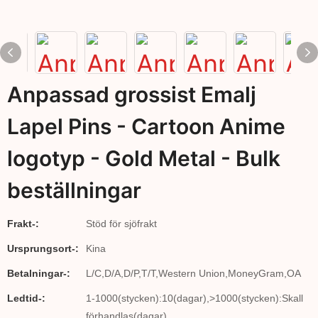
Anpassad grossist Emalj
Lapel Pins - Cartoon Anime
logotyp - Gold Metal - Bulk
beställningar
Frakt-:
Stöd för sjöfrakt
Ursprungsort-:
Kina
Betalningar-:
L/C,D/A,D/P,T/T,Western Union,MoneyGram,OA
Ledtid-:
1-1000(stycken):10(dagar),>1000(stycken):Skall
förhandlas(dagar)