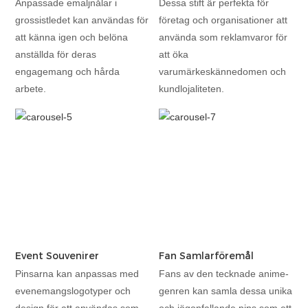
Anpassade emaljnålar i
Dessa stift är perfekta för
grossistledet kan användas för
företag och organisationer att
att känna igen och belöna
använda som reklamvaror för
anställda för deras
att öka
engagemang och hårda
varumärkeskännedomen och
arbete.
kundlojaliteten.
Event Souvenirer
Fan Samlarföremål
Pinsarna kan anpassas med
Fans av den tecknade anime-
evenemangslogotyper och
genren kan samla dessa unika
design för att användas som
och iögonfallande pins som ett