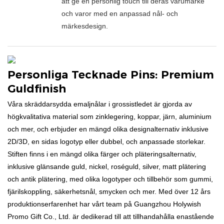
att ge en personlig touch till deras varumärke
och varor med en anpassad nål- och
märkesdesign.
Personliga Tecknade Pins: Premium
Guldfinish
Våra skräddarsydda emaljnålar i grossistledet är gjorda av
högkvalitativa material som zinklegering, koppar, järn, aluminium
och mer, och erbjuder en mängd olika designalternativ inklusive
2D/3D, en sidas logotyp eller dubbel, och anpassade storlekar.
Stiften finns i en mängd olika färger och pläteringsalternativ,
inklusive glänsande guld, nickel, roséguld, silver, matt plätering
och antik plätering, med olika logotyper och tillbehör som gummi,
fjärilskoppling, säkerhetsnål, smycken och mer. Med över 12 års
produktionserfarenhet har vårt team på Guangzhou Holywish
Promo Gift Co., Ltd. är dedikerad till att tillhandahålla enastående