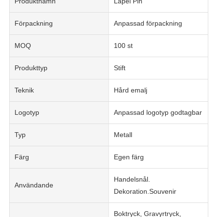
Produktnamn
Lapel Pin
Förpackning
Anpassad förpackning
MOQ
100 st
Produkttyp
Stift
Teknik
Hård emalj
Logotyp
Anpassad logotyp godtagbar
Typ
Metall
Färg
Egen färg
Handelsnål.
Användande
Dekoration.Souvenir
Boktryck, Gravyrtryck,