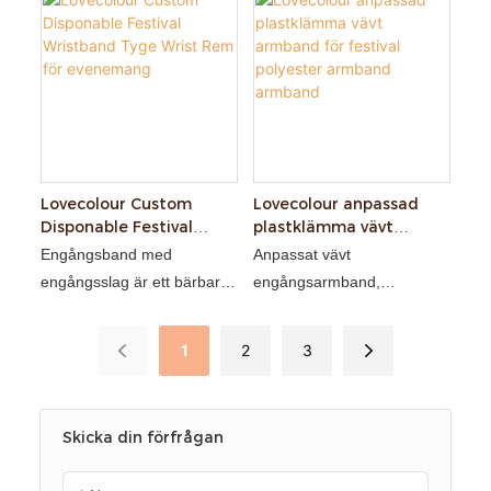
China,we export all kinds of
och bekvämt, inbyggt RFID-
wristbands, fabric
chip
wristbands, elastic
wristbands, silicone
wristbands and many styles
of wristbands, they use on
all kinds of festivals, parties,
weddings , with customized
Lovecolour Custom
Lovecolour anpassad
Disponable Festival
plastklämma vävt
designs
Wristband Tyge Wrist
armband för festival
Engångsband med
Anpassat vävt
Rem för evenemang
polyester armband
engångsslag är ett bärbart
engångsarmband,
armband
armband tillverkat av lätta
polyestermaterial
och miljövänliga material,
1
2
3
som används för
aktivitetshantering och
identitetsigenkänning
Skicka din förfrågan