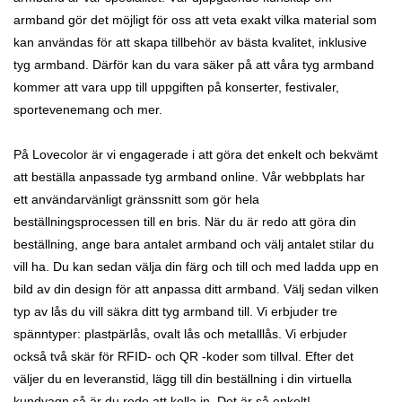
armband gör det möjligt för oss att veta exakt vilka material som
kan användas för att skapa tillbehör av bästa kvalitet, inklusive
tyg armband. Därför kan du vara säker på att våra tyg armband
kommer att vara upp till uppgiften på konserter, festivaler,
sportevenemang och mer.
På Lovecolor är vi engagerade i att göra det enkelt och bekvämt
att beställa anpassade tyg armband online. Vår webbplats har
ett användarvänligt gränssnitt som gör hela
beställningsprocessen till en bris. När du är redo att göra din
beställning, ange bara antalet armband och välj antalet stilar du
vill ha. Du kan sedan välja din färg och till och med ladda upp en
bild av din design för att anpassa ditt armband. Välj sedan vilken
typ av lås du vill säkra ditt tyg armband till. Vi erbjuder tre
spänntyper: plastpärlås, ovalt lås och metalllås. Vi erbjuder
också två skär för RFID- och QR -koder som tillval. Efter det
väljer du en leveranstid, lägg till din beställning i din virtuella
kundvagn så är du redo att kolla in. Det är så enkelt!