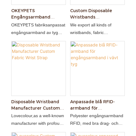
gång som används och för
återvinning som används
OKEYPETS
Custom Disposable
Engångsarmband
Wristbands
Handledsrem i anpassat
Manufacturer Fabric
OKEYPETS fabriksanpassat
We export all kinds of
tyg med logotyp
Wrist Strap
engångsarmband av tyg
wristbands, fabric
med engångslås, Tillverkat
wristbands, elastic
av högkvalitativt tyg, mjukt
wristbands, silicone
och hudvänligt
wristbands and many styles
of wristbands, they use on
all kinds of festivals, parties,
weddings , with customized
designs
Disposable Wristband
Anpassade blå RFID-
Manufacturer Custom
armband för
Fabric Wrist Strap
engångsarmband i vävt
Lovecolour,as a well-known
Polyester engångsarmband
tyg
manufacturer with profound
RFID, med bra drag- och
expertise and experience in
väderbeständighet, mjukt