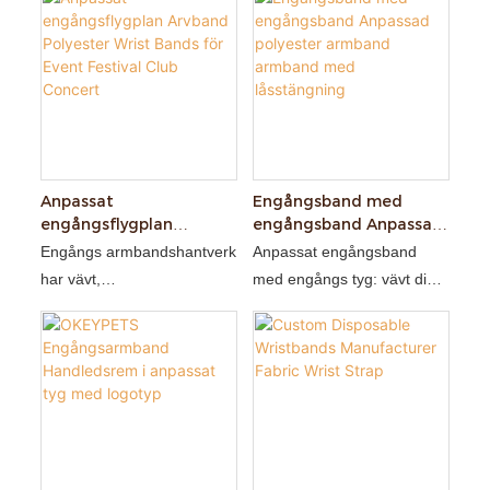
armbands musik tyg
tårbeständig, icke-blekning
identitetsverifiering och
armband vävt armband
och en mängd olika
åtkomstkontroll.
personliga armband med
engångsknappar att välja
logotypanpassad
mellan
Anpassat
Engångsband med
engångsflygplan
engångsband Anpassad
Arvband Polyester Wrist
polyester armband
Engångs armbandshantverk
Anpassat engångsband
Bands för Event Festival
armband med
har vävt,
med engångs tyg: vävt din
Club Concert
låsstängning
värmeöverföringstryck
logotyp på tyg armband
(sublimeringstryck), utskrift
visar din logotyp super
av silke skärm,
utseende på broderi sätt, de
bronsningstryck. Armbands
är mer hållbara och unika.
standardstorlek är 350 mm
Tyg armbandet ser färgstark
(l) x15mm (w), eller enligt
och mjuk beröring på bra
dina krav. Tillbehör för en
prissättning