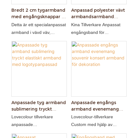
Bredt 2 cm tygarmband
Anpassad polyester vävt
med engångsknappar i
armbandsarmband
plast
tygtyg armbandsband
Detta är ett specialanpassat
Kina Tillverkare Anpassat
armband i vävd väv,
engångsband för
vanligtvis tillverkat av
engångsdubblar ， gjord av
polyester eller nylon med
högkvalitativt
hjälp av en
polyestermaterial vävt, det
jacquardvävningsprocess
högkvalitativa materialet är
för att skapa mönster, text,
hudvänligt, inte skadligt för
logotyper och till och med
händerna och inte lätt att
QR-koder. Armbandet sys
bryta
ihop i ena änden och säkras
med ett plastspänne i den
Anpassade tyg armband
Anpassade engångs
sublimering tryckt
armband evenemang
andra. När det väl är buret
elastiskt armband med
souvenir konsert
Lovecolour tillverkare
Lovecolour-tillverkare
kan det inte tas bort utan att
logotypanpassad
armband för dekoration
anpassade
Custom med hjälp av
förstöra armbandet eller
evenemangsfestival
högkvalitativt tyg,
spännet, vilket möjliggör