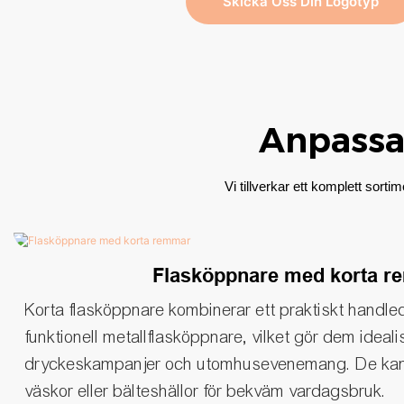
Skicka Oss Din Logotyp
Anpassa
Vi tillverkar ett komplett sor
Flasköppnare med korta 
Korta flasköppnare kombinerar ett praktiskt hand
funktionell metallflasköppnare, vilket gör dem ideali
dryckeskampanjer och utomhusevenemang. De kan 
väskor eller bälteshällor för bekväm vardagsbruk.