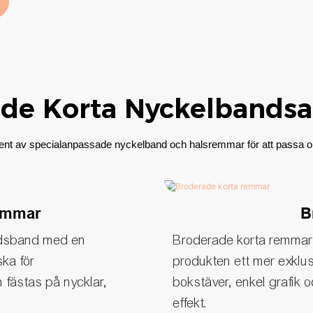
de Korta Nyckelbandsal
timent av specialanpassade nyckelband och halsremmar för att passa ol
remmar
B
ledsband med en
Broderade korta remmar 
ska för
produkten ett mer exklus
fästas på nycklar,
bokstäver, enkel grafik 
effekt.