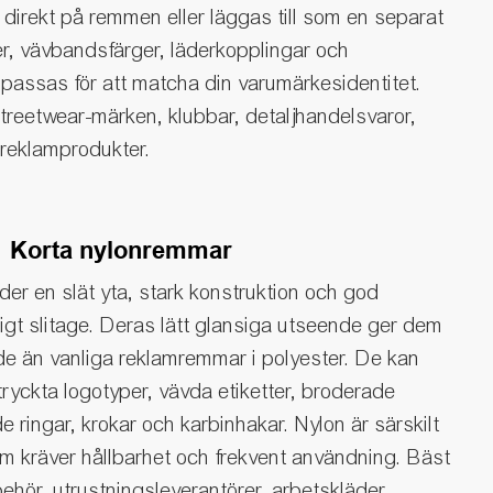
direkt på remmen eller läggas till som en separat
er, vävbandsfärger, läderkopplingar och
anpassas för att matcha din varumärkesidentitet.
treetwear-märken, klubbar, detaljhandelsvaror,
reklamprodukter.
Korta nylonremmar
er en slät yta, stark konstruktion och god
igt slitage. Deras lätt glansiga utseende ger dem
de än vanliga reklamremmar i polyester. De kan
yckta logotyper, vävda etiketter, broderade
de ringar, krokar och karbinhakar. Nylon är särskilt
om kräver hållbarhet och frekvent användning. Bäst
llbehör, utrustningsleverantörer, arbetskläder,