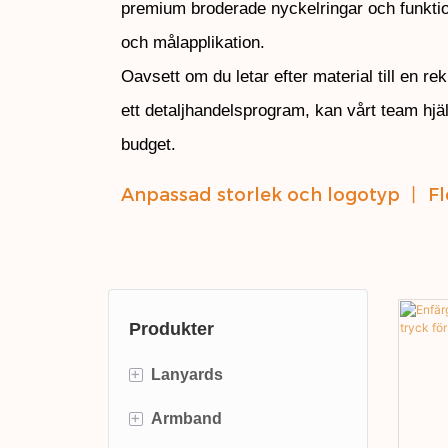
premium broderade nyckelringar och funktion
och målapplikation.
Oavsett om du letar efter material till en 
ett detaljhandelsprogram, kan vårt team hjä
budget.
Anpassad storlek och logotyp 丨 Fl
Produkter
+
Lanyards
+
Armband
ID-kortslina