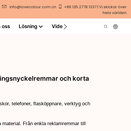
info@lovecolour.com.cn
+86 135 2778 1337 | Vi skickar över
hela världen
 oss
Lösning
Video
ingsnyckelremmar och korta
kor, telefoner, flasköppnare, verktyg och
material. Från enkla reklamremmar till