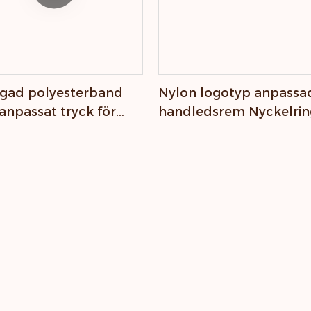
rgad polyesterband
Nylon logotyp anpassa
npassat tryck för
handledsrem Nyckelrin
ltelefoner