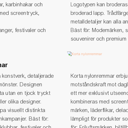
ar, karbinhakar och
Logotypen kan broderas 
 med screentryck,
broderad lapp. Trådfärg
metalldetaljer kan alla 
anger, festivaler och
Bäst för: Modemärken, s
souvenirer och premium 
mar
a konstverk, detaljerade
Korta nylonremmar erbjud
e mönster. Designen
motståndskraft mot dagl
yta utan en tjock tryckt
ett mer exklusivt utseen
er olika designer.
kombineras med screentr
pa visuellt distinkta
märken, läderflikar, dela
mkampanjer. Bäst för:
lämpligt för produkter s
sklubbar, festivaler och
för: Friluftsmärken, bilti