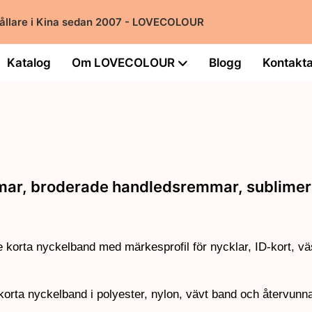
hållare i Kina sedan 2007 - LOVECOLOUR
Katalog
Om LOVECOLOUR
Blogg
Kontakta
ar, broderade handledsremmar, sublimer
korta nyckelband med märkesprofil för nycklar, ID-kort, väs
ta nyckelband i polyester, nylon, vävt band och återvunna 