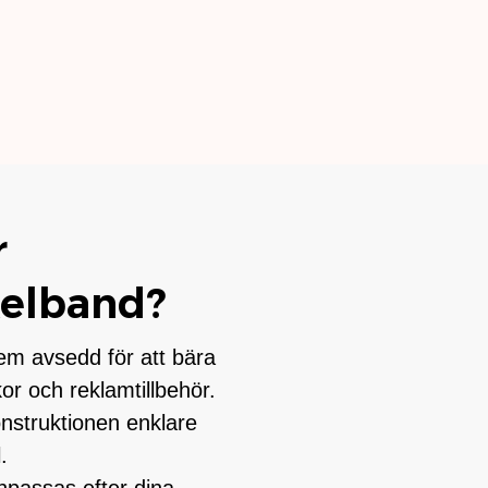
r
elband?
em avsedd för att bära
or och reklamtillbehör.
nstruktionen enklare
.
passas efter dina