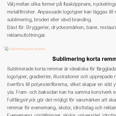
Välj mellan olika former på flasköppnare, nyckelring
metallfinisher. Anpassade logotyper kan läggas till
sublimering, broderi eller vävd branding.
Bäst för: Bryggerier, dryckesmärken, barer, restaur
reklamutlottningar.
Sublimering korta rem
Sublimerade korta remmar är idealiska för färgglad
logotyper, gradienter, illustrationer och upprepad
överförs till polyesterfibrerna, vilket skapar en slät 
yta. Fram- och baksidan kan ha samma konstverk ell
Fullfärgstryck gör det möjligt för varumärken att ska
remmar för evenemang, skolor, idrottslag och rekla
Evenemang, utställningar, skolor, universitet, idrott