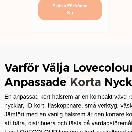
Skicka Förfrågan
Nu
Varför Välja Lovecolou
Anpassade
Korta
Nyck
En anpassad kort halsrem är en kompakt vävd r
nycklar, ID-kort, flasköppnare, små verktyg, väsk
Jämfört med en vanlig halsrem är den kortare ko
att bära, distribuera och fästa på vardagsföremål
Hos LOVECOLOUR kan varje kort nyckelband an