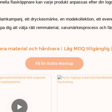
ella flasköppnare kan varje produkt anpassas efter din logot
reklamkampanj, ett dryckesmärke, en modekollektion, ett even
lpa dig att välja rätt remmaterial, varumärkesprocess och fäs
era material och hårdvara
丨
Låg MOQ tillgänglig
Få En Gratis Mockup