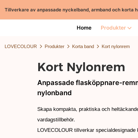
Tillverkare av anpassade nyckelband, armband och korta 
Home
Produkter
LOVECOLOUR
Produkter
Korta band
Kort nylonrem
Kort Nylonrem
Anpassade flasköppnare-remm
nylonband
Skapa kompakta, praktiska och heltäckande 
vardagstillbehör.
LOVECOLOUR tillverkar specialdesignade kor