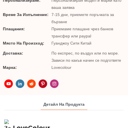
Персонализиране:
Персонализиран модел и марки като
ваша заявка
Време За Изпълнение:
7-15 дни, приемете поръчката за
бързане
Плащания:
Приемаме плащане чрез банков
трансфер или paypal
Място На Произход:
Гуанджоу Сити Китай
Доставка:
По експрес, по въздух или по море.
Зависи по какъв начин се подготвяте
Марка:
Lovecolour
Детайл На Продукта
За LoveColour