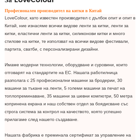
Професионален производител на китки в Китай
LoveColour, като известен производител с дълбок опит и опит в
Китай, ние изнасяме всички видове ленти за китки, ленти за
китки, еластични ленти за китки, силиконови китки и много
стилове на китки, те използват на всички видове фестивали,
партита, сватби, с персонализирани дизайни.
Имаме модерни технологии, оборудване и суровини, които
отговарят на стандартите на ЕС. Нашата работилница
разполага с 25 професионални машини за бродерии, 30
машини за тъкане на ленти, 5 големи машини за печат на
топлопреминаване, 35 машини за шевни компютри, 50 метра
копринена екрана и наш собствен отдел за боядисване със
строга система за контрол на качеството, която успешно
прилагаме след нашето създаване.
Нашата фабрика е преминала сертификат за управление на