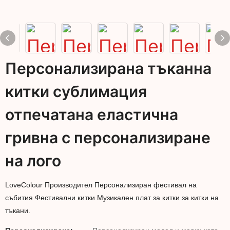
Персонализирана тъканна
китки сублимация
отпечатана еластична
гривна с персонализиране
на лого
LoveColour Производител Персонализиран фестивал на
събития Фестивални китки Музикален плат за китки за китки на
тъкани.