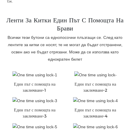
т.н.
Ленти За Китки Един Път С Помощта На
Брави
Всички тези бутони са еднопосочни плъзгащи се. След като
лентите за китки се носят, те не могат да бъдат отстранени,
освен ако не бъдат отрязани. Може да се използва като
еднократен билет
Един път с помощта на
Един път с помощта на
заключване-1
заключване-2
Един път с помощта на
Един път с помощта на
заключване-3
заключване-4