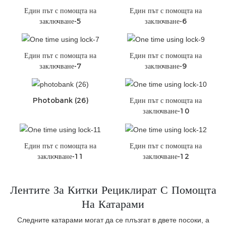
Един път с помощта на
Един път с помощта на
заключване-5
заключване-6
Един път с помощта на
Един път с помощта на
заключване-7
заключване-9
Photobank (26)
Един път с помощта на
заключване-10
Един път с помощта на
Един път с помощта на
заключване-11
заключване-12
Лентите За Китки Рециклират С Помощта
На Катарами
Следните катарами могат да се плъзгат в двете посоки, а