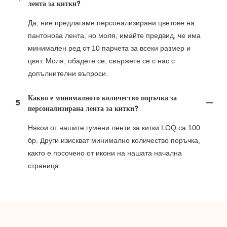
лента за китки?
Да, ние предлагаме персонализирани цветове на
пантонова лента, но моля, имайте предвид, че има
минимален ред от 10 парчета за всеки размер и
цвят. Моля, обадете се, свържете се с нас с
допълнителни въпроси.
Какво е минималното количество поръчка за
5
персонализирана лента за китки?
Някои от нашите гумени ленти за китки LOQ са 100
бр. Други изискват минимално количество поръчка,
както е посочено от икони на нашата начална
страница.