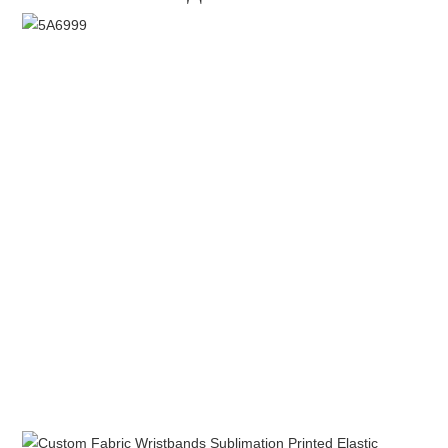
Персонализирана тъканна китки сублимация отпечатана
еластична гривна с персонализиране на лого