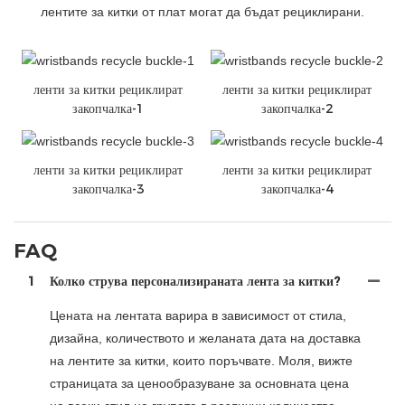
лентите за китки от плат могат да бъдат рециклирани.
ленти за китки рециклират
ленти за китки рециклират
закопчалка-1
закопчалка-2
ленти за китки рециклират
ленти за китки рециклират
закопчалка-3
закопчалка-4
FAQ
1
Колко струва персонализираната лента за китки?
Цената на лентата варира в зависимост от стила,
дизайна, количеството и желаната дата на доставка
на лентите за китки, които поръчвате. Моля, вижте
страницата за ценообразуване за основната цена