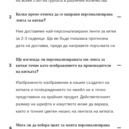
на всеки стил на групата в различни количества.
Колко време отнема да се направи персонализирана
2
лента за китки?
Ние доставяме най-персонализирани ленти за китки
за 2-3 седмици. Ще ви бъде показана прогнозна
дата на доставка, преди да направите поръчката си.
Ще изглежда ли персонализираната ми лента за
3
китки точно като изображението на производителя
на китката?
Изобразеното изображение в нашия създател на
китката и потвърждението по имейл не е точно
представяне на крайния продукт. Действителният
размер на шрифта и изкуството може да варира,
както и точния цветен нюанс на лентата на китката.
Мога ли да избера цвят за моята персонализирана
4