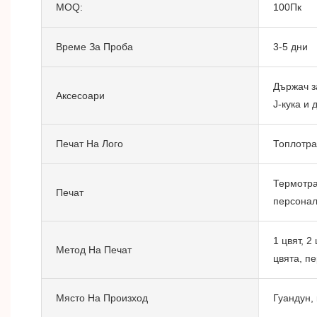
MOQ:
100Пк
Време За Проба
3-5 дни
Държач з
Аксесоари
J-кука и 
Печат На Лого
Топлотра
Термотра
Печат
персона
1 цвят, 2
Метод На Печат
цвята, п
Място На Произход
Гуандун,