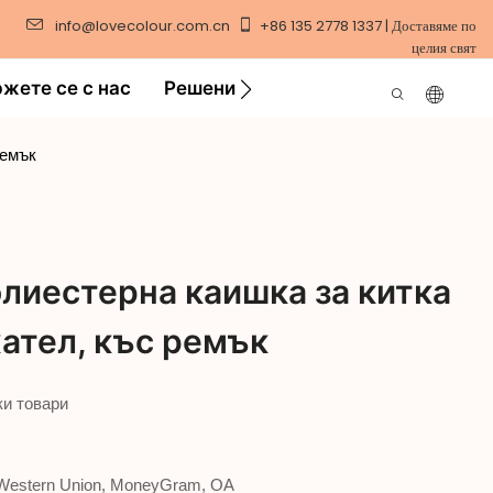
info@lovecolour.com.cn
+86 135 2778 1337 | Доставяме по
целия свят
жете се с нас
Решение
Видео
ремък
лиестерна каишка за китка
ател, къс ремък
ки товари
, Western Union, MoneyGram, OA