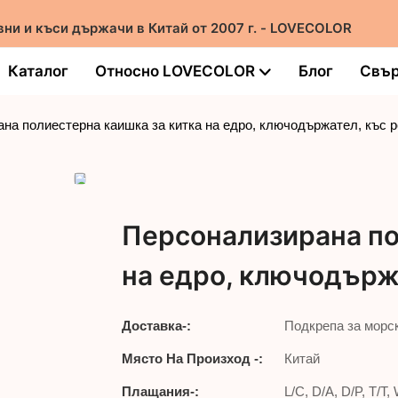
вни и къси държачи в Китай от 2007 г. - LOVECOLOR
Каталог
Относно LOVECOLOR
Блог
Свър
на полиестерна каишка за китка на едро, ключодържател, къс 
Персонализирана по
на едро, ключодърж
Доставка-:
Подкрепа за морс
Място На Произход -:
Китай
Плащания-:
L/C, D/A, D/P, T/T