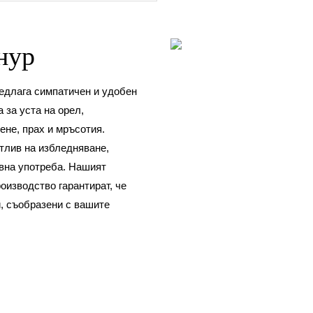
Шнур
редлага симпатичен и удобен
 за уста на орел,
ене, прах и мръсотия.
тлив на избледняване,
евна употреба. Нашият
оизводство гарантират, че
, съобразени с вашите