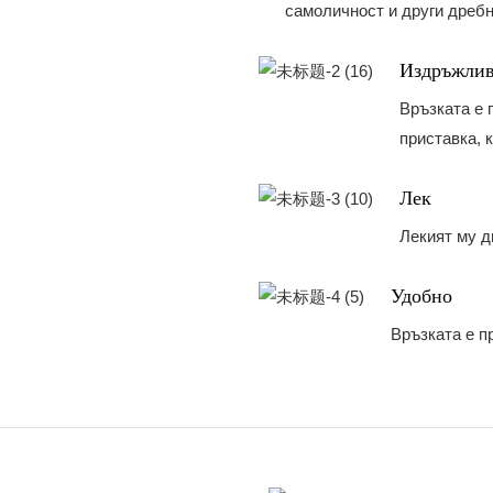
самоличност и други дребн
Издръжли
Връзката е 
приставка, 
Лек
Лекият му д
Удобно
Връзката е п