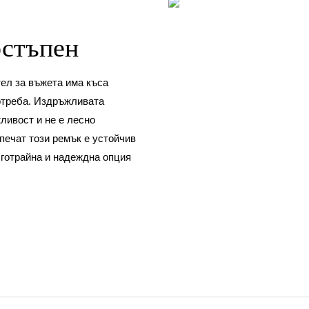
стъпен
тел за въжета има къса
потреба. Издръжливата
ливост и не е лесно
печат този ремък е устойчив
лготрайна и надеждна опция