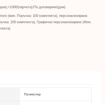
(дни),>1000(парчета):По договаряне(дни)
ого (мин. Поръчка: 100 комплекта), персонализирана
ръчка: 100 комплекта), Графично персонализиране (Мин.
лекта)
Полиестер