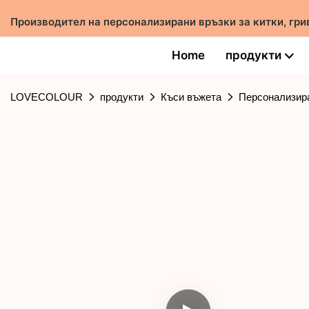
Производител на персонализирани връзки за китки, гри
Home
продукти
LOVECOLOUR
продукти
Къси въжета
Персонализира