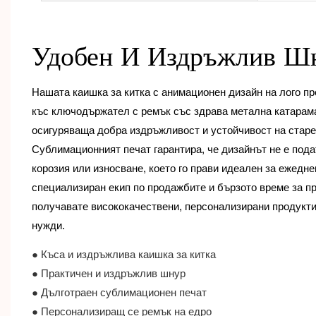
Удобен И Издръжлив 
Нашата каишка за китка с анимационен дизайн на лого п
къс ключодържател с ремък със здрава метална катарама
осигуряваща добра издръжливост и устойчивост на старе
Сублимационният печат гарантира, че дизайнът не е пода
корозия или износване, което го прави идеален за ежедн
специализиран екип по продажбите и бързото време за пр
получавате висококачествени, персонализирани продукти
нужди.
● Къса и издръжлива каишка за китка
● Практичен и издръжлив шнур
● Дълготраен сублимационен печат
● Персонализиращ се ремък на едро