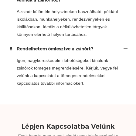
A zsinór különféle helyszíneken használható, például
iskolákban, munkahelyeken, rendezvényeken és
kiállításokon. Ideális a nélkülözhetetlen tárgyak
könnyen elérhető helyen tartásához.
6
Rendelhetem ömlesztve a zsinórt?
Igen, nagykereskedelmi lehetőségeket kínálunk
zsinórok tömeges megrendelésére. Kérjük, vegye fel
velünk a kapcsolatot a tömeges rendelésekkel
kapcsolatos további információkért.
Lépjen Kapcsolatba Velünk
Csak hagyja meg e-mail címét vagy telefonszámát a