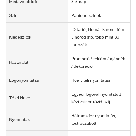
Mintavételi Idő
3-5 nap
Szín
Pantone színek
ID tartó, Homár karom, fém
Kiegészítők
J horog stb. több mint 30
tartozék
Promóció / reklám / ajándék
Használat
/ dekoráció
Logónyomtatás
Hőátviteli nyomtatás
Egyedi logóval nyomtatott
Tétel Neve
kézi zsinór rövid szíj
Hőtranszfer nyomtatás,
Nyomtatás
testreszabott