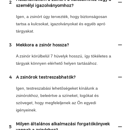
2
személyi igazolványomhoz?
Igen, a zsinórt úgy tervezték, hogy biztonságosan
tartsa a kulcsokat, igazolványokat és egyéb apró
tárgyakat.
3
Mekkora a zsinór hossza?
A zsinór körülbelül 7 hüvelyk hosszú, így tökéletes a
tárgyak könnyen elérhető helyen tartásához.
4
A zsinórok testreszabhatók?
Igen, testreszabási lehetőségeket kínálunk a
zsinórokhoz, beleértve a színeket, logókat és
szöveget, hogy megfeleljenek az Ön egyedi
igényeinek.
Milyen általános alkalmazási forgatókönyvek
5
vannak a zsinórhoz?