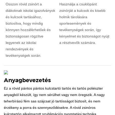
Osszon rövid zsinórt a
Használja a csuklópánt
diákoknak iskolai igazolványok
zsinórját a kulcsok és kisebb
és kulcsok tartásához,
holmik tárolására
biztosítva, hogy mindig
sportesemények és
könnyen hozzáférhetőek és
tevékenységek során, így
biztonságosan rögzítve
kényelmet és biztonságot nyújt
legyenek az iskolai
a résztvevők számára.
rendezvények és
tevékenységek során.
Anyagbevezetés
Ez a rövid pántos pántos kulcstartó tartós és tartós poliészter
anyagból készült, így nem sérülhet vagy nem öregszik. A nagy
teherbírású fém sas szájcsat jó tartósságot biztosít, és nem
érzékeny a porra és szennyeződésekre. A rövid zsinóros
kulcstartón alkalmazott szublimációs nyomtatási technika