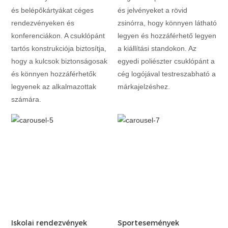
és belépőkártyákat céges
és jelvényeket a rövid
rendezvényeken és
zsinórra, hogy könnyen látható
konferenciákon. A csuklópánt
legyen és hozzáférhető legyen
tartós konstrukciója biztosítja,
a kiállítási standokon. Az
hogy a kulcsok biztonságosak
egyedi poliészter csuklópánt a
és könnyen hozzáférhetők
cég logójával testreszabható a
legyenek az alkalmazottak
márkajelzéshez.
számára.
Iskolai rendezvények
Sportesemények