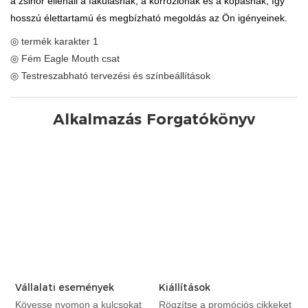
a zsinór ellenáll a fakulásnak, a korróziónak és a kopásnak, így
hosszú élettartamú és megbízható megoldás az Ön igényeinek.
◎ termék karakter 1
◎ Fém Eagle Mouth csat
◎ Testreszabható tervezési és színbeállítások
Alkalmazás Forgatókönyv
Vállalati események
Kiállítások
Kövesse nyomon a kulcsokat
Rögzítse a promóciós cikkeket