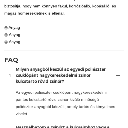
biztosítja, hogy nem könnyen fakul, korrózióálló, kopásálló, és
magas hőmérsékletnek is ellenáll.
◎ Anyag
◎ Anyag
◎ Anyag
FAQ
Milyen anyagból készül az egyedi poliészter
1
csuklópánt nagykereskedelmi zsinór
kulcstartó rövid zsinór?
Az egyedi poliészter csuklópánt nagykereskedelmi
pántos kulcstartó rövid zsinór kiváló minőségű
poliészter anyagból készült, amely tartós és kényelmes
viselet.
Használhatom a zsinórt a kulcsaimhoz vagy a