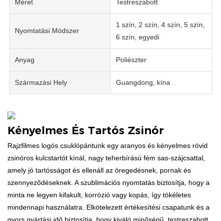
Méret
Testreszabott
1 szín, 2 szín, 4 szín, 5 szín,
Nyomtatási Módszer
6 szín, egyedi
Anyag
Poliészter
Származási Hely
Guangdong, kína
Kényelmes És Tartós Zsinór
Rajzfilmes logós csuklópántunk egy aranyos és kényelmes rövid
zsinóros kulcstartót kínál, nagy teherbírású fém sas-szájcsattal,
amely jó tartósságot és ellenáll az öregedésnek, pornak és
szennyeződéseknek. A szublimációs nyomtatás biztosítja, hogy a
minta ne legyen kifakult, korrózió vagy kopás, így tökéletes
mindennapi használatra. Elkötelezett értékesítési csapatunk és a
gyors gyártási idő biztosítja, hogy kiváló minőségű, testreszabott