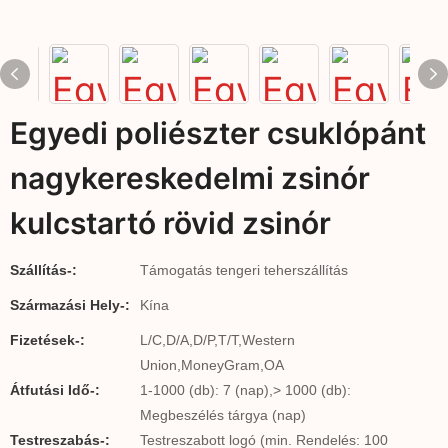
Egyedi poliészter csuklópánt
nagykereskedelmi zsinór
kulcstartó rövid zsinór
Szállítás-:
Támogatás tengeri teherszállítás
Származási Hely-:
Kína
Fizetések-:
L/C,D/A,D/P,T/T,Western
Union,MoneyGram,OA
Átfutási Idő-:
1-1000 (db): 7 (nap),> 1000 (db):
Megbeszélés tárgya (nap)
Testreszabás-:
Testreszabott logó (min. Rendelés: 100