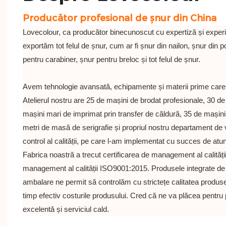
Producător profesional de șnur din China
Lovecolour, ca producător binecunoscut cu expertiză și experi
exportăm tot felul de șnur, cum ar fi șnur din nailon, șnur din p
pentru carabiner, șnur pentru breloc și tot felul de șnur.
Avem tehnologie avansată, echipamente și materii prime care
Atelierul nostru are 25 de mașini de brodat profesionale, 30 de
mașini mari de imprimat prin transfer de căldură, 35 de mașin
metri de masă de serigrafie și propriul nostru departament de 
control al calității, pe care l-am implementat cu succes de atunc
Fabrica noastră a trecut certificarea de management al calității
management al calității ISO9001:2015. Produsele integrate de 
ambalare ne permit să controlăm cu strictețe calitatea produse
timp efectiv costurile produsului. Cred că ne va plăcea pentru 
excelentă și serviciul cald.