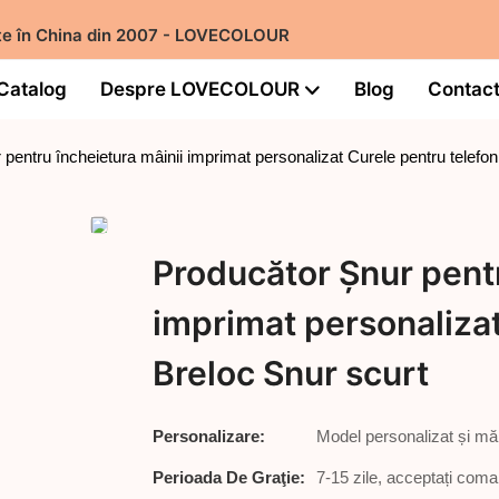
urte în China din 2007 - LOVECOLOUR
Catalog
Despre LOVECOLOUR
Blog
Contac
pentru încheietura mâinii imprimat personalizat Curele pentru telefon
Producător Șnur pentr
imprimat personalizat
Breloc Snur scurt
Personalizare:
Model personalizat și mă
Perioada De Graţie:
7-15 zile, acceptați com