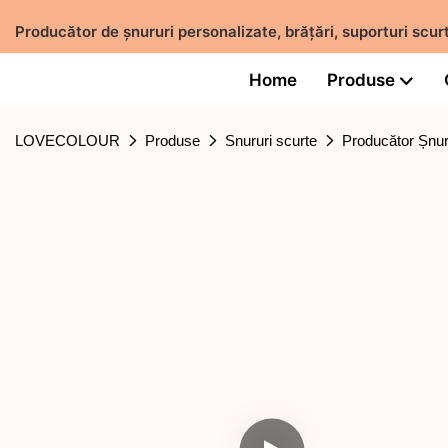
Producător de șnururi personalizate, brățări, suporturi sc
Home
Produse
LOVECOLOUR
Produse
Snururi scurte
Producător Șnur 