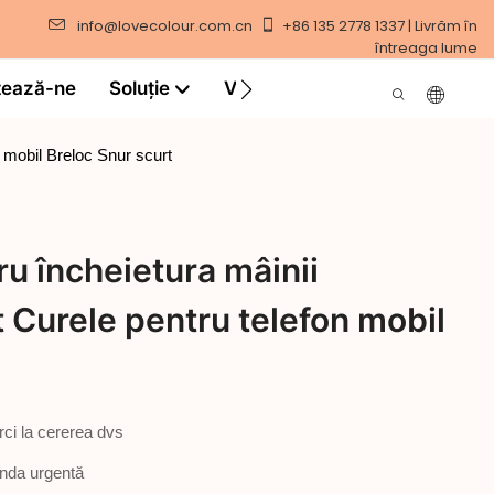
info@lovecolour.com.cn
+86 135 2778 1337 | Livrăm în
întreaga lume
tează-ne
Soluţie
Video
 mobil Breloc Snur scurt
u încheietura mâinii
 Curele pentru telefon mobil
rci la cererea dvs
anda urgentă