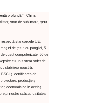
ență profundă în China,
olister, șnur de sublimare, șnur
 respectă standardele UE.
 mașini de țesut cu panglici, 5
i de cusut computerizate, 50 de
vopsire cu un sistem strict de
i. stabilirea noastră.
 BSCI și certificarea de
proiectare, producție și
lor, economisind în același
prețul nostru scăzut, calitatea