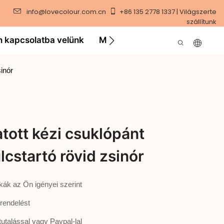
info@lovecolour.com.cn
+86 135 2778 1337 | Világszerte
szállítunk
n kapcsolatba velünk
Megoldás
Videó
sinór
tott kézi csuklópánt
lcstartó rövid zsinór
kák az Ön igényei szerint
srendelést
tutalással vagy Paypal-lal