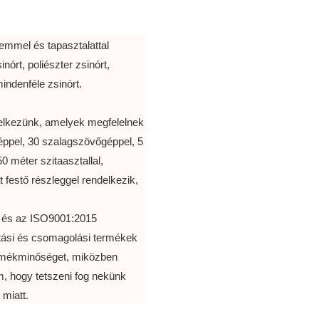
lemmel és tapasztalattal
nórt, poliészter zsinórt,
mindenféle zsinórt.
delkezünk, amelyek megfelelnek
ppel, 30 szalagszövőgéppel, 5
 méter szitaasztallal,
 festő részleggel rendelkezik,
k és az ISO9001:2015
ártási és csomagolási termékek
ermékminőséget, miközben
, hogy tetszeni fog nekünk
miatt.