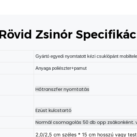
Rövid Zsinór Specifikác
Gyártó egyedi nyomtatott kézi csuklópánt mobiltelef
Anyaga poliészter+pamut
Normál csomagolás 50 db opp zsákonként. 
2,0/2,5 cm széles * 15 cm hosszú vagy tes