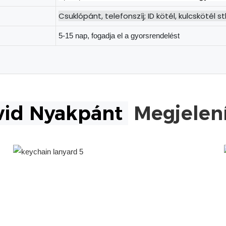
Csuklópánt, telefonszíj; ID kötél, kulcskötél s
5-15 nap, fogadja el a gyorsrendelést
vid Nyakpánt
Megjelení