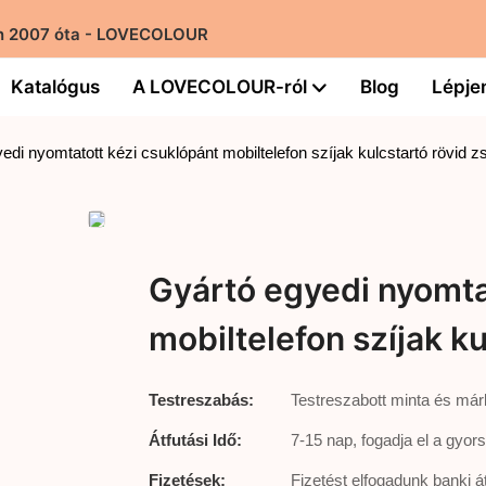
ban 2007 óta - LOVECOLOUR
Katalógus
A LOVECOLOUR-ról
Blog
Lépje
edi nyomtatott kézi csuklópánt mobiltelefon szíjak kulcstartó rövid z
Gyártó egyedi nyomta
mobiltelefon szíjak ku
Testreszabás:
Testreszabott minta és már
Átfutási Idő:
7-15 nap, fogadja el a gyor
Fizetések:
Fizetést elfogadunk banki á