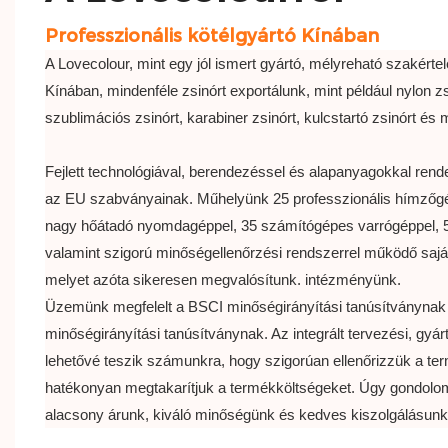
Professzionális kötélgyártó Kínában
A Lovecolour, mint egy jól ismert gyártó, mélyreható szakérte
Kínában, mindenféle zsinórt exportálunk, mint például nylon zsi
szublimációs zsinórt, karabiner zsinórt, kulcstartó zsinórt és 
Fejlett technológiával, berendezéssel és alapanyagokkal ren
az EU szabványainak. Műhelyünk 25 professzionális hímzőgé
nagy hőátadó nyomdagéppel, 35 számítógépes varrógéppel, 50
valamint szigorú minőségellenőrzési rendszerrel működő saját
melyet azóta sikeresen megvalósítunk. intézményünk.
Üzemünk megfelelt a BSCI minőségirányítási tanúsítványna
minőségirányítási tanúsítványnak. Az integrált tervezési, gy
lehetővé teszik számunkra, hogy szigorúan ellenőrizzük a t
hatékonyan megtakarítjuk a termékköltségeket. Úgy gondolom
alacsony árunk, kiváló minőségünk és kedves kiszolgálásunk 