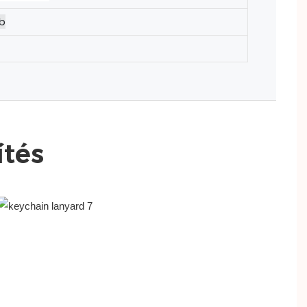
tb
tés