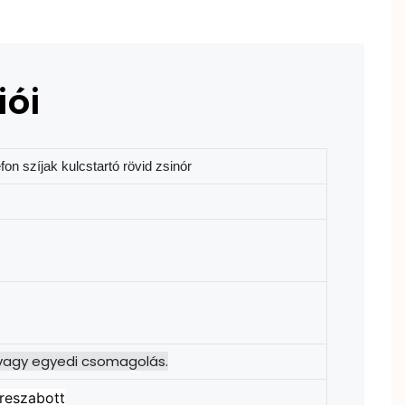
iói
on szíjak kulcstartó rövid zsinór
vagy egyedi csomagolás.
treszabott