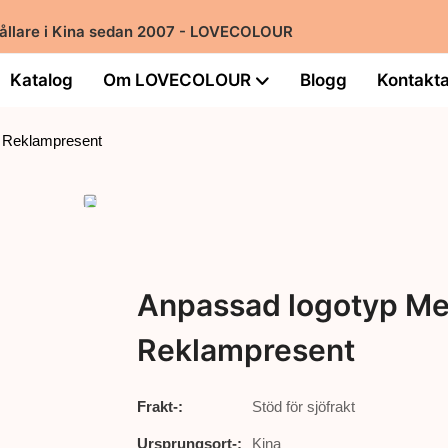
hållare i Kina sedan 2007 - LOVECOLOUR
Katalog
Om LOVECOLOUR
Blogg
Kontakta
- Reklampresent
Anpassad logotyp Met
Reklampresent
Frakt-:
Stöd för sjöfrakt
Ursprungsort-:
Kina