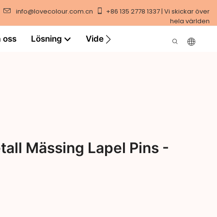
info@lovecolour.com.cn
+86 135 2778 1337 | Vi skickar över
hela världen
 oss
Lösning
Video
all Mässing Lapel Pins -