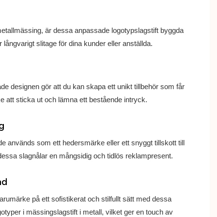
 metallmässing, är dessa anpassade logotypslagstift byggda
er långvarigt slitage för dina kunder eller anställda.
e designen gör att du kan skapa ett unikt tillbehör som får
e att sticka ut och lämna ett bestående intryck.
g
 används som ett hedersmärke eller ett snyggt tillskott till
 dessa slagnålar en mångsidig och tidlös reklampresent.
ad
varumärke på ett sofistikerat och stilfullt sätt med dessa
typer i mässingslagstift i metall, vilket ger en touch av