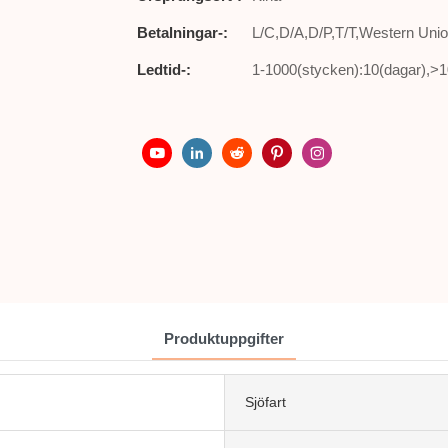
Betalningar-:
L/C,D/A,D/P,T/T,Western U
Ledtid-:
1-1000(stycken):10(dagar),>1
Produktuppgifter
Sjöfart