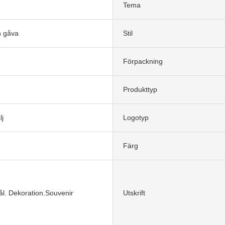
Tema
n gåva
Stil
Förpackning
Produkttyp
j
Logotyp
Färg
l. Dekoration.Souvenir
Utskrift