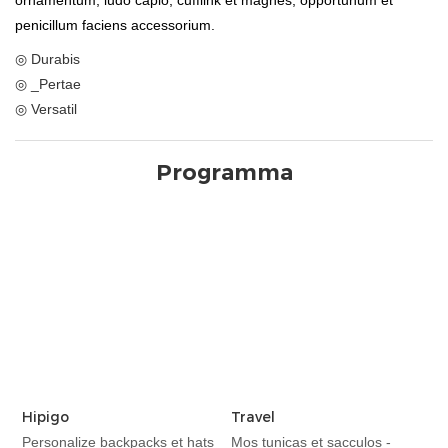
ornamentum, ludo capio, cufflink et magnes, opportunum et
penicillum faciens accessorium.
◎ Durabis
◎ _Pertae
◎ Versatil
Programma
Hipigo
Travel
Personalize backpacks et hats
Mos tunicas et sacculos -