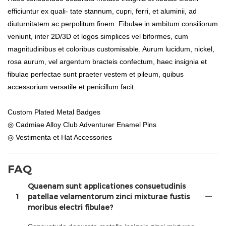
efficiuntur ex quali- tate stannum, cupri, ferri, et aluminii, ad
diuturnitatem ac perpolitum finem. Fibulae in ambitum consiliorum
veniunt, inter 2D/3D et logos simplices vel biformes, cum
magnitudinibus et coloribus customisable. Aurum lucidum, nickel,
rosa aurum, vel argentum bracteis confectum, haec insignia et
fibulae perfectae sunt praeter vestem et pileum, quibus
accessorium versatile et penicillum facit.
Custom Plated Metal Badges
◎ Cadmiae Alloy Club Adventurer Enamel Pins
◎ Vestimenta et Hat Accessories
FAQ
Quaenam sunt applicationes consuetudinis
1
patellae velamentorum zinci mixturae fustis
moribus electri fibulae?