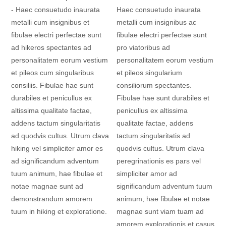
- Haec consuetudo inaurata
Haec consuetudo inaurata
metalli cum insignibus et
metalli cum insignibus ac
fibulae electri perfectae sunt
fibulae electri perfectae sunt
ad hikeros spectantes ad
pro viatoribus ad
personalitatem eorum vestium
personalitatem eorum vestium
et pileos cum singularibus
et pileos singularium
consiliis. Fibulae hae sunt
consiliorum spectantes.
durabiles et penicullus ex
Fibulae hae sunt durabiles et
altissima qualitate factae,
penicullus ex altissima
addens tactum singularitatis
qualitate factae, addens
ad quodvis cultus. Utrum clava
tactum singularitatis ad
hiking vel simpliciter amor es
quodvis cultus. Utrum clava
ad significandum adventum
peregrinationis es pars vel
tuum animum, hae fibulae et
simpliciter amor ad
notae magnae sunt ad
significandum adventum tuum
demonstrandum amorem
animum, hae fibulae et notae
tuum in hiking et exploratione.
magnae sunt viam tuam ad
amorem explorationis et casus