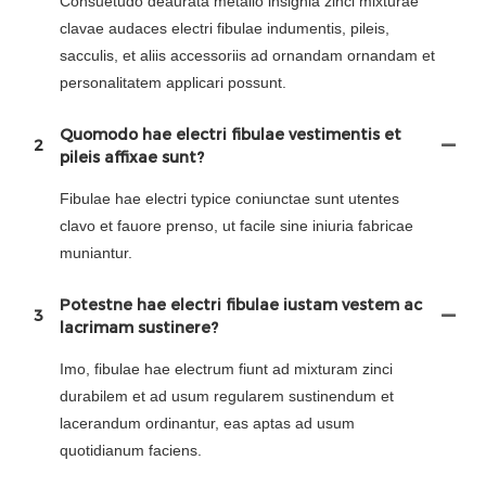
Consuetudo deaurata metallo insignia zinci mixturae
clavae audaces electri fibulae indumentis, pileis,
sacculis, et aliis accessoriis ad ornandam ornandam et
personalitatem applicari possunt.
Quomodo hae electri fibulae vestimentis et
2
pileis affixae sunt?
Fibulae hae electri typice coniunctae sunt utentes
clavo et fauore prenso, ut facile sine iniuria fabricae
muniantur.
Potestne hae electri fibulae iustam vestem ac
3
lacrimam sustinere?
Imo, fibulae hae electrum fiunt ad mixturam zinci
durabilem et ad usum regularem sustinendum et
lacerandum ordinantur, eas aptas ad usum
quotidianum faciens.