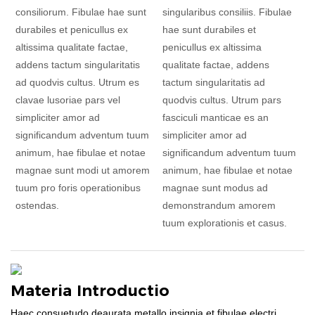
consiliorum. Fibulae hae sunt
singularibus consiliis. Fibulae
durabiles et penicullus ex
hae sunt durabiles et
altissima qualitate factae,
penicullus ex altissima
addens tactum singularitatis
qualitate factae, addens
ad quodvis cultus. Utrum es
tactum singularitatis ad
clavae lusoriae pars vel
quodvis cultus. Utrum pars
simpliciter amor ad
fasciculi manticae es an
significandum adventum tuum
simpliciter amor ad
animum, hae fibulae et notae
significandum adventum tuum
magnae sunt modi ut amorem
animum, hae fibulae et notae
tuum pro foris operationibus
magnae sunt modus ad
ostendas.
demonstrandum amorem
tuum explorationis et casus.
Materia Introductio
Haec consuetudo deaurata metallo insignia et fibulae electri