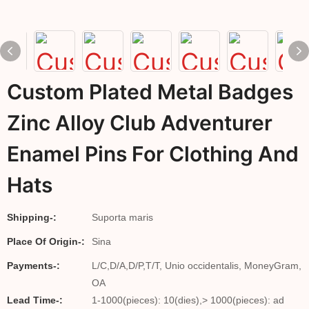
Custom Plated Metal Badges
Zinc Alloy Club Adventurer
Enamel Pins For Clothing And
Hats
Shipping-:
Suporta maris
Place Of Origin-:
Sina
Payments-:
L/C,D/A,D/P,T/T, Unio occidentalis, MoneyGram,
OA
Lead Time-:
1-1000(pieces): 10(dies),> 1000(pieces): ad