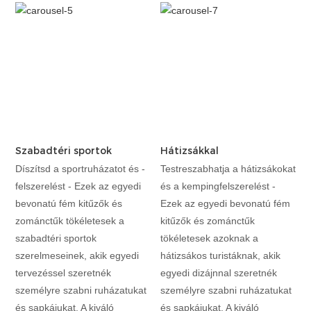
Szabadtéri sportok
Hátizsákkal
Díszítsd a sportruházatot és -
Testreszabhatja a hátizsákokat
felszerelést - Ezek az egyedi
és a kempingfelszerelést -
bevonatú fém kitűzők és
Ezek az egyedi bevonatú fém
zománctűk tökéletesek a
kitűzők és zománctűk
szabadtéri sportok
tökéletesek azoknak a
szerelmeseinek, akik egyedi
hátizsákos turistáknak, akik
tervezéssel szeretnék
egyedi dizájnnal szeretnék
személyre szabni ruházatukat
személyre szabni ruházatukat
és sapkájukat. A kiváló
és sapkájukat. A kiváló