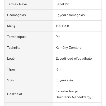
Termék Neve
Lapel Pin
Csomagolás
Egyedi csomagolás
MOQ
100 Pc-k
Terméktípus
Pin
Technika
Kemény Zománc
Logó
Egyedi logó elfogadható
Típus
fém
Szín
Egyéni szín
Kereskedési pin.
Használat
Dekoráció.Ajándéktárgy