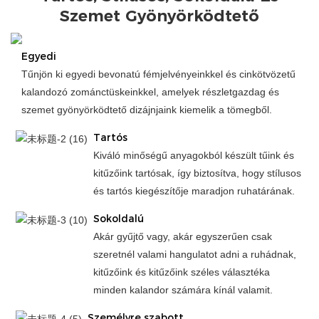
Szemet Gyönyörködtető
Egyedi
Tűnjön ki egyedi bevonatú fémjelvényeinkkel és cinkötvözetű
kalandozó zománctüskeinkkel, amelyek részletgazdag és
szemet gyönyörködtető dizájnjaink kiemelik a tömegből.
Tartós
Kiváló minőségű anyagokból készült tűink és
kitűzőink tartósak, így biztosítva, hogy stílusos
és tartós kiegészítője maradjon ruhatárának.
Sokoldalú
Akár gyűjtő vagy, akár egyszerűen csak
szeretnél valami hangulatot adni a ruhádnak,
kitűzőink és kitűzőink széles választéka
minden kalandor számára kínál valamit.
Személyre szabott