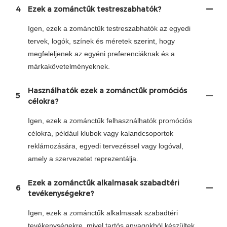
4
Ezek a zománctűk testreszabhatók?
Igen, ezek a zománctűk testreszabhatók az egyedi
tervek, logók, színek és méretek szerint, hogy
megfeleljenek az egyéni preferenciáknak és a
márkakövetelményeknek.
Használhatók ezek a zománctűk promóciós
5
célokra?
Igen, ezek a zománctűk felhasználhatók promóciós
célokra, például klubok vagy kalandcsoportok
reklámozására, egyedi tervezéssel vagy logóval,
amely a szervezetet reprezentálja.
Ezek a zománctűk alkalmasak szabadtéri
6
tevékenységekre?
Igen, ezek a zománctűk alkalmasak szabadtéri
tevékenységekre, mivel tartós anyagokból készültek,