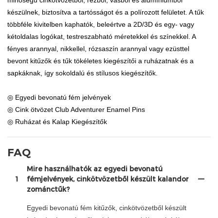
készülnek, biztosítva a tartósságot és a polírozott felületet. A tűk
többféle kivitelben kaphatók, beleértve a 2D/3D és egy- vagy
kétoldalas logókat, testreszabható méretekkel és színekkel. A
fényes arannyal, nikkellel, rózsaszín arannyal vagy ezüsttel
bevont kitűzők és tűk tökéletes kiegészítői a ruházatnak és a
sapkáknak, így sokoldalú és stílusos kiegészítők.
◎ Egyedi bevonatú fém jelvények
◎ Cink ötvözet Club Adventurer Enamel Pins
◎ Ruházat és Kalap Kiegészítők
FAQ
Mire használhatók az egyedi bevonatú
1
fémjelvények, cinkötvözetből készült kalandor
zománctűk?
Egyedi bevonatú fém kitűzők, cinkötvözetből készült