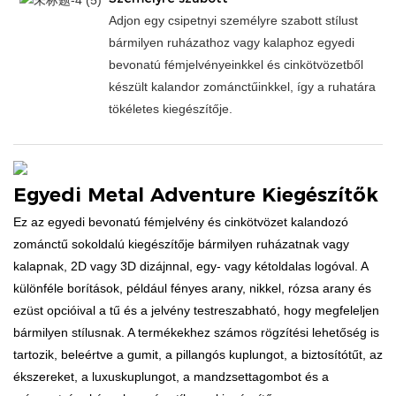
Adjon egy csipetnyi személyre szabott stílust
bármilyen ruházathoz vagy kalaphoz egyedi
bevonatú fémjelvényeinkkel és cinkötvözetből
készült kalandor zománctűinkkel, így a ruhatára
tökéletes kiegészítője.
Egyedi Metal Adventure Kiegészítők
Ez az egyedi bevonatú fémjelvény és cinkötvözet kalandozó
zománctű sokoldalú kiegészítője bármilyen ruházatnak vagy
kalapnak, 2D vagy 3D dizájnnal, egy- vagy kétoldalas logóval. A
különféle borítások, például fényes arany, nikkel, rózsa arany és
ezüst opcióival a tű és a jelvény testreszabható, hogy megfeleljen
bármilyen stílusnak. A termékekhez számos rögzítési lehetőség is
tartozik, beleértve a gumit, a pillangós kuplungot, a biztosítótűt, az
ékszereket, a luxuskuplungot, a mandzsettagombot és a