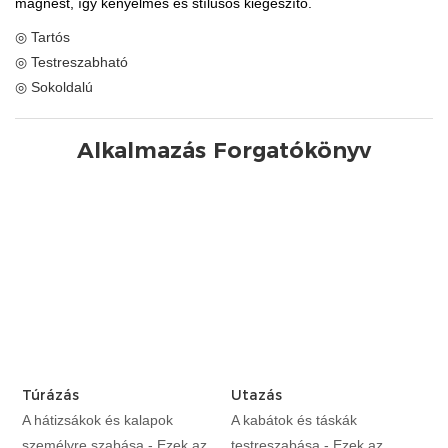
mágnest, így kényelmes és stílusos kiegészítő.
◎ Tartós
◎ Testreszabható
◎ Sokoldalú
Alkalmazás Forgatókönyv
Túrázás
Utazás
A hátizsákok és kalapok
A kabátok és táskák
személyre szabása - Ezek az
testreszabása - Ezek az