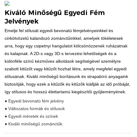
Kiváló Minőségű Egyedi Fém
Jelvények
Emelje fel stílusát egyedi bevonatú fémjelvényeinkkel és
cinkötvözetű kalandozó zománctűinkkel, amelyek tökéletesek
arra, hogy egy csipetnyi hangulatot kölcsönözzenek ruházatnak
és kalapnak. A 2D-s vagy 3D-s tervezési lehetőségek és a
különféle színű kézműves alkotások segítségével személyre
szabott kitűzőt vagy kitűzőt hozhat létre, amely megfelel egyedi
stílusának. Kiváló minőségű borításunk és strapabíró anyagaink
biztosítják, hogy ezek a kitűzők és kitűzők kiállják az idő próbáját,
így stílusos és hosszú élettartamú kiegészítői gyűjteményének.
● Egyedi bevonatú fém jelvény
● Változatos formák és stílusok
● Egyedi méretek és színek
● Kiváló minőségű zománctűk