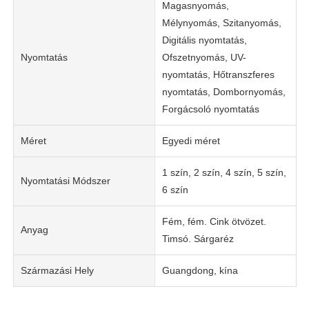
Magasnyomás,
Mélynyomás, Szitanyomás,
Digitális nyomtatás,
Nyomtatás
Ofszetnyomás, UV-
nyomtatás, Hőtranszferes
nyomtatás, Dombornyomás,
Forgácsoló nyomtatás
Méret
Egyedi méret
1 szín, 2 szín, 4 szín, 5 szín,
Nyomtatási Módszer
6 szín
Fém, fém. Cink ötvözet.
Anyag
Timsó. Sárgaréz
Származási Hely
Guangdong, kína