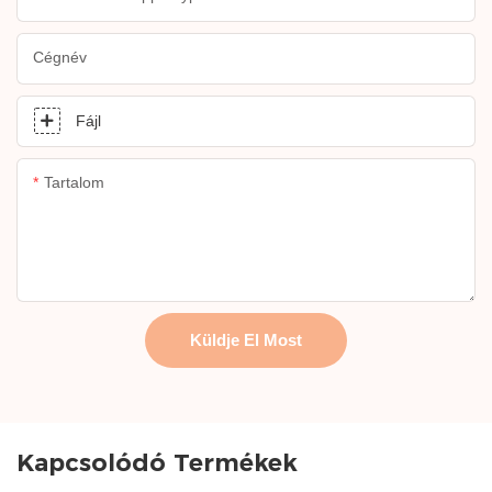
Cégnév
Fájl
Tartalom
Küldje El Most
Kapcsolódó Termékek