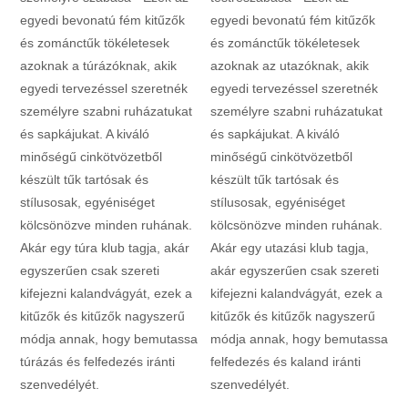
egyedi bevonatú fém kitűzők
egyedi bevonatú fém kitűzők
és zománctűk tökéletesek
és zománctűk tökéletesek
azoknak a túrázóknak, akik
azoknak az utazóknak, akik
egyedi tervezéssel szeretnék
egyedi tervezéssel szeretnék
személyre szabni ruházatukat
személyre szabni ruházatukat
és sapkájukat. A kiváló
és sapkájukat. A kiváló
minőségű cinkötvözetből
minőségű cinkötvözetből
készült tűk tartósak és
készült tűk tartósak és
stílusosak, egyéniséget
stílusosak, egyéniséget
kölcsönözve minden ruhának.
kölcsönözve minden ruhának.
Akár egy túra klub tagja, akár
Akár egy utazási klub tagja,
egyszerűen csak szereti
akár egyszerűen csak szereti
kifejezni kalandvágyát, ezek a
kifejezni kalandvágyát, ezek a
kitűzők és kitűzők nagyszerű
kitűzők és kitűzők nagyszerű
módja annak, hogy bemutassa
módja annak, hogy bemutassa
túrázás és felfedezés iránti
felfedezés és kaland iránti
szenvedélyét.
szenvedélyét.