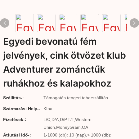
Egyedi bevonatú fém
jelvények, cink ötvözet klub
Adventurer zománctűk
ruhákhoz és kalapokhoz
Szállítás-:
Támogatás tengeri teherszállítás
Származási Hely-:
Kína
Fizetések-:
L/C,D/A,D/P,T/T,Western
Union,MoneyGram,OA
Átfutási Idő-:
1-1000 (db): 10 (nap),> 1000 (db):