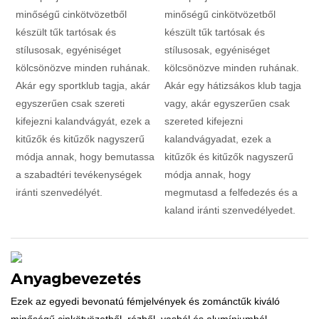
minőségű cinkötvözetből
minőségű cinkötvözetből
készült tűk tartósak és
készült tűk tartósak és
stílusosak, egyéniséget
stílusosak, egyéniséget
kölcsönözve minden ruhának.
kölcsönözve minden ruhának.
Akár egy sportklub tagja, akár
Akár egy hátizsákos klub tagja
egyszerűen csak szereti
vagy, akár egyszerűen csak
kifejezni kalandvágyát, ezek a
szereted kifejezni
kitűzők és kitűzők nagyszerű
kalandvágyadat, ezek a
módja annak, hogy bemutassa
kitűzők és kitűzők nagyszerű
a szabadtéri tevékenységek
módja annak, hogy
iránti szenvedélyét.
megmutasd a felfedezés és a
kaland iránti szenvedélyedet.
Anyagbevezetés
Ezek az egyedi bevonatú fémjelvények és zománctűk kiváló
minőségű cinkötvözetből, rézből, vasból és alumíniumból