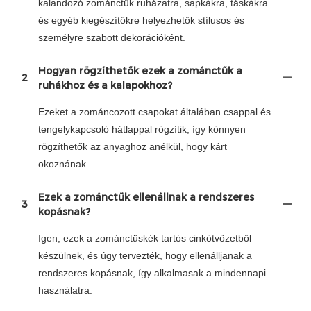
kalandozó zománctűk ruházatra, sapkákra, táskákra
és egyéb kiegészítőkre helyezhetők stílusos és
személyre szabott dekorációként.
Hogyan rögzíthetők ezek a zománctűk a
2
ruhákhoz és a kalapokhoz?
Ezeket a zománcozott csapokat általában csappal és
tengelykapcsoló hátlappal rögzítik, így könnyen
rögzíthetők az anyaghoz anélkül, hogy kárt
okoznának.
Ezek a zománctűk ellenállnak a rendszeres
3
kopásnak?
Igen, ezek a zománctüskék tartós cinkötvözetből
készülnek, és úgy tervezték, hogy ellenálljanak a
rendszeres kopásnak, így alkalmasak a mindennapi
használatra.