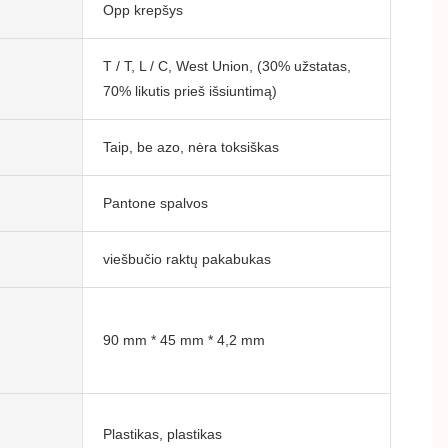
Opp krepšys
T / T, L / C, West Union, (30% užstatas,
70% likutis prieš išsiuntimą)
Taip, be azo, nėra toksiškas
Pantone spalvos
viešbučio raktų pakabukas
90 mm * 45 mm * 4,2 mm
Plastikas, plastikas