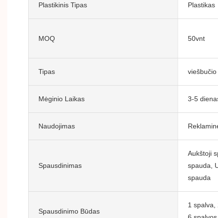
Plastikinis Tipas
Plastikas
MOQ
50vnt
Tipas
viešbučio
Mėginio Laikas
3-5 diena
Naudojimas
Reklamin
Aukštoji s
Spausdinimas
spauda, ​​
spauda
1 spalva, 
Spausdinimo Būdas
6 spalvos