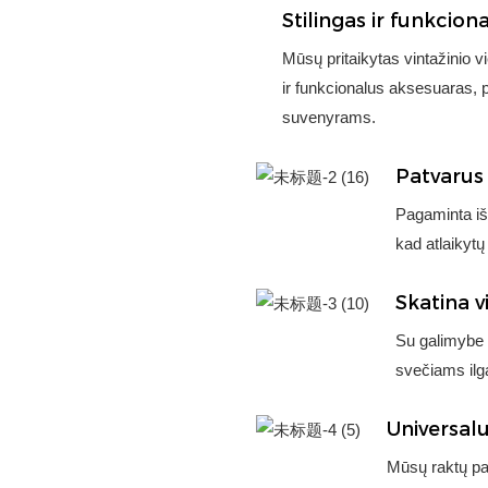
Stilingas ir funkcion
Mūsų pritaikytas vintažinio v
ir funkcionalus aksesuaras, p
suvenyrams.
Patvarus 
Pagaminta iš
kad atlaikytų
Skatina v
Su galimybe ti
svečiams ilga
Universalu
Mūsų raktų pak