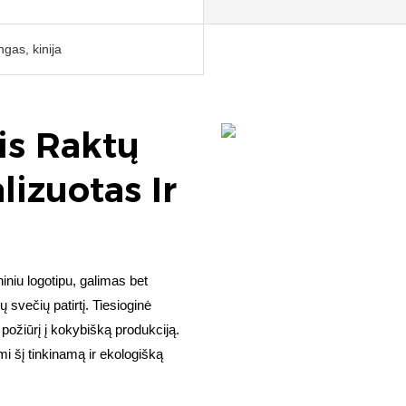
as, kinija
is Raktų
lizuotas Ir
niu logotipu, galimas bet
 svečių patirtį. Tiesioginė
ožiūrį į kokybišką produkciją.
i šį tinkinamą ir ekologišką