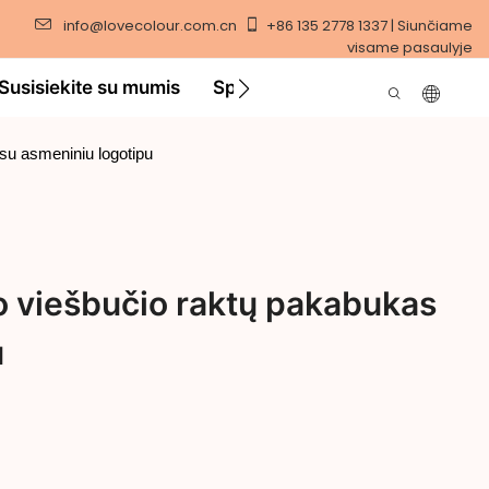
info@lovecolour.com.cn
+86 135 2778 1337 | Siunčiame
visame pasaulyje
Susisiekite su mumis
Sprendimas
Vaizdo įraša
su asmeniniu logotipu
io viešbučio raktų pakabukas
u