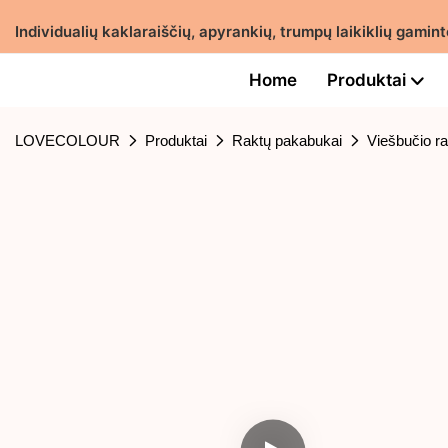
Individualių kaklaraiščių, apyrankių, trumpų laikiklių gam
Home
Produktai
LOVECOLOUR
Produktai
Raktų pakabukai
Viešbučio r