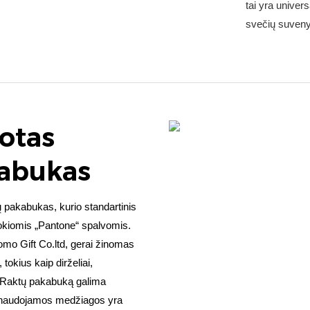
tai yra univer
svečių suven
otas
kabukas
 pakabukas, kurio standartinis
kokiomis „Pantone“ spalvomis.
o Gift Co.ltd, gerai žinomas
 tokius kaip dirželiai,
. Raktų pakabuką galima
sos naudojamos medžiagos yra