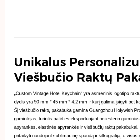
Unikalus Personalizu
Viešbučio Raktų Pa
„Custom Vintage Hotel Keychain“ yra asmeninis logotipo raktų
dydis yra 90 mm * 45 mm * 4,2 mm ir kurį galima įsigyti bet 
Šį viešbučio raktų pakabuką gamina Guangzhou Holywish Prom
gamintojas, turintis patirties eksportuojant poliesterio gaminius,
apyrankės, elastinės apyrankės ir viešbučių raktų pakabukai
pritaikyti naudojant sublimacinę spaudą ir šilkografiją, o vi