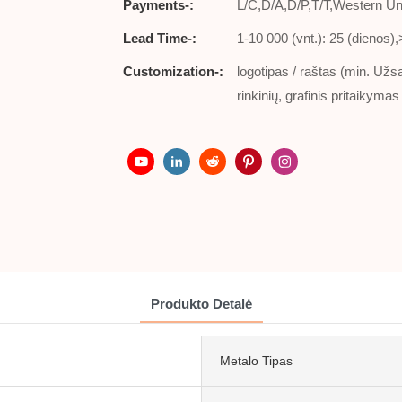
Payments-:
L/C,D/A,D/P,T/T,Western 
Lead Time-:
1-10 000 (vnt.): 25 (dienos)
Customization-:
logotipas / raštas (min. Už
rinkinių, grafinis pritaikym
Produkto Detalė
Metalo Tipas