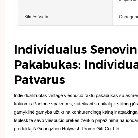
Kilmės Vieta
Guangdong
Individualus Senovin
Pakabukas: Individua
Patvarus
Individualizuotas vintage viešbučio raktų pakabukas su asmeni
kokiomis Pantone spalvomis, suteikiantis unikalų ir stilingą jūsų
gamyklinė gamyba užtikrina konkurencingą kainą ir atsakingą p
Išplėskite savo viešbučio prekės ženklo pripažinimą naudodam
produktą iš Guangzhou Holywish Promo Gift Co. Ltd.