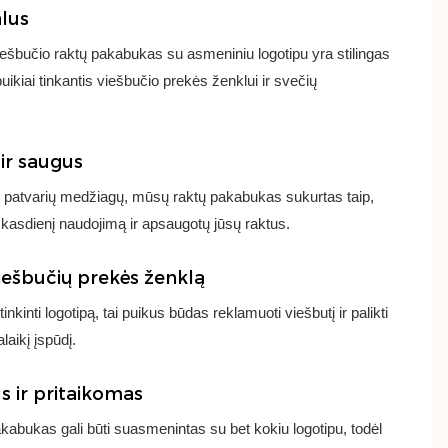
alus
iešbučio raktų pakabukas su asmeniniu logotipu yra stilingas
uikiai tinkantis viešbučio prekės ženklui ir svečių
ir saugus
 patvarių medžiagų, mūsų raktų pakabukas sukurtas taip,
 kasdienį naudojimą ir apsaugotų jūsų raktus.
iešbučių prekės ženklą
nkinti logotipą, tai puikus būdas reklamuoti viešbutį ir palikti
laikį įspūdį.
s ir pritaikomas
abukas gali būti suasmenintas su bet kokiu logotipu, todėl