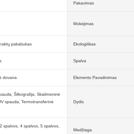
Pakavimas
Mokėjimas
 raktų pakabukas
Ekologiškas
s
Spalva
ė dovana
Elemento Pavadinimas
pauda, ​​Šilkografija, Skaitmeninė
UV spauda, ​​Termotransferinė
Dydis
2 spalvos, 4 spalvos, 5 spalvos,
Medžiaga