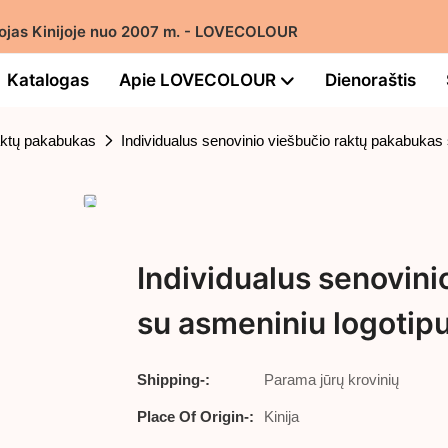
intojas Kinijoje nuo 2007 m. - LOVECOLOUR
Katalogas
Apie LOVECOLOUR
Dienoraštis
aktų pakabukas
Individualus senovinio viešbučio raktų pakabukas 
Individualus senovin
su asmeniniu logotip
Shipping-:
Parama jūrų krovinių
Place Of Origin-:
Kinija