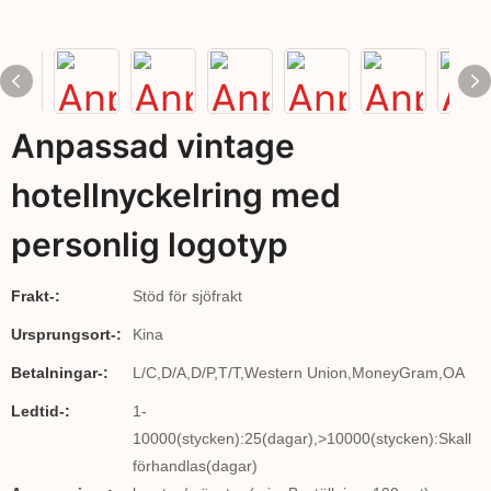
Anpassad vintage
hotellnyckelring med
personlig logotyp
Frakt-:
Stöd för sjöfrakt
Ursprungsort-:
Kina
Betalningar-:
L/C,D/A,D/P,T/T,Western Union,MoneyGram,OA
Ledtid-:
1-
10000(stycken):25(dagar),>10000(stycken):Skall
förhandlas(dagar)