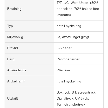
T/T, L/C, West Union, (30%
Betalning
deposition, 70% balans före
leverans)
Typ
hotell nyckelring
Miljövänlig
Ja, azofri, inget giftigt
Provtid
3-5 dagar
Färg
Pantone färger
Användande
PR-gåva
Artikelnamn
hotell nyckelring
Boktryck, Silk screentryck,
Utskrift
Digitaltryck, UV-tryck,
Termotransfertryck