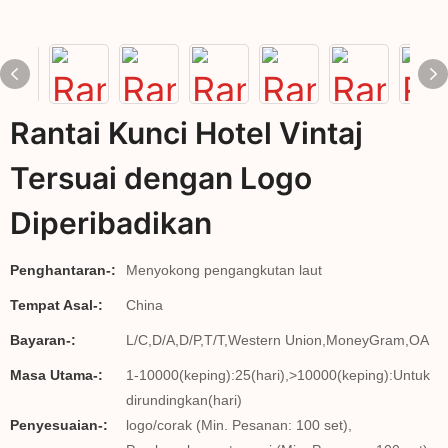
Rantai Kunci Hotel Vintaj
Tersuai dengan Logo
Diperibadikan
Penghantaran-:
Menyokong pengangkutan laut
Tempat Asal-:
China
Bayaran-:
L/C,D/A,D/P,T/T,Western Union,MoneyGram,OA
Masa Utama-:
1-10000(keping):25(hari),>10000(keping):Untuk
dirundingkan(hari)
Penyesuaian-:
logo/corak (Min. Pesanan: 100 set),