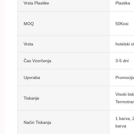
Vrsta Plastike
Plastika
MOQ
50Kosi
Vrsta
hotelski 
Čas Vzorčenja
3-5 dni
Uporaba
Promocijs
Visoki tisk
Tiskanje
Termotran
1 barva, 
Način Tiskanja
barva