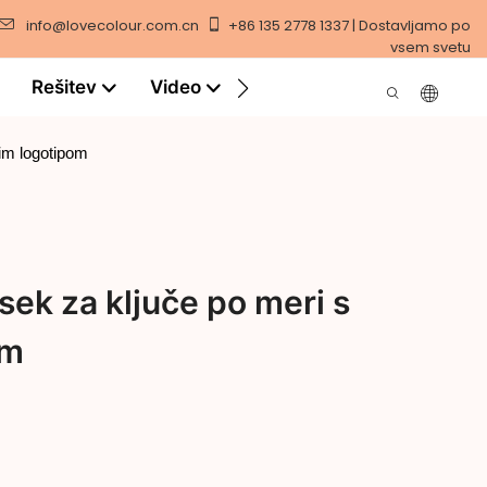
info@lovecolour.com.cn
+86 135 2778 1337 | Dostavljamo po
vsem svetu
Rešitev
Video
nim logotipom
sek za ključe po meri s
om