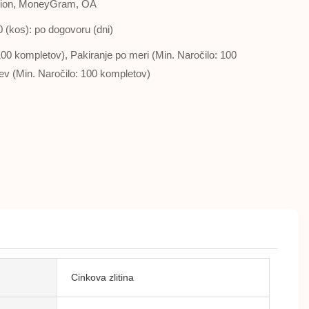
Union, MoneyGram, OA
0 (kos): po dogovoru (dni)
100 kompletov), ​​Pakiranje po meri (Min. Naročilo: 100
itev (Min. Naročilo: 100 kompletov)
Cinkova zlitina