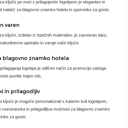
a ključe po meri s prilagojenim logotipom je eleganten in
kot nalašč za blagovno znamko hotela in spominke za goste.
in varen
 ključe, izdelan iz trpežnih materialov, je zasnovan tako,
sakodnevno uporabo in varuje vaše ključe.
 blagovno znamko hotela
rilagajanja logotipa je odličen način za promocijo vašega
oste pustite trajen vtis.
i in prilagodljiv
ključe je mogoče personalizirati s katerim koli logotipom,
je vsestranska in prilagodljiva možnost za blagovno znamko
inke za goste.