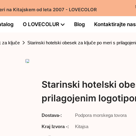
o meri na Kitajskem od leta 2007 - LOVECOLOR
talog
O LOVECOLUR
Blog
Kontaktirajte nas
 za ključe
Starinski hotelski obesek za ključe po meri s prilagoje
Starinski hotelski obe
prilagojenim logotip
Dostava-:
Podpora morskega tovora
Kraj Izvora -:
Kitajsa