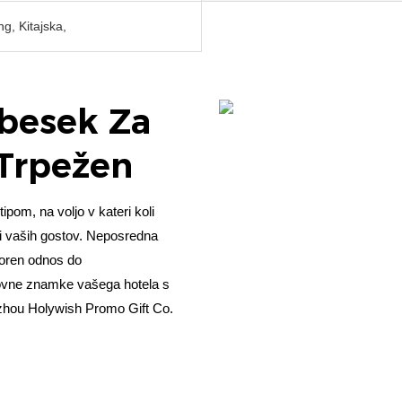
, Kitajska,
Obesek Za
n Trpežen
ipom, na voljo v kateri koli
nji vaših gostov. Neposredna
voren odnos do
govne znamke vašega hotela s
ngzhou Holywish Promo Gift Co.