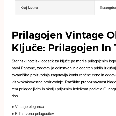
Kraj Izvora
Guangdong
Prilagojen Vintage 
Ključe: Prilagojen I
Starinski hotelski obesek za ključe po meri s prilagojenim logot
barvi Pantone, zagotavlja edinstven in eleganten pridih izkuš
tovarniška proizvodnja zagotavlja konkurenčne cene in odgo
visokokakovostne proizvodnje. Razširite prepoznavnost bla
tem prilagodljivim in okolju prijaznim izdelkom podjetja Gua
doo
● Vintage eleganca
● Edinstvena prilagoditev