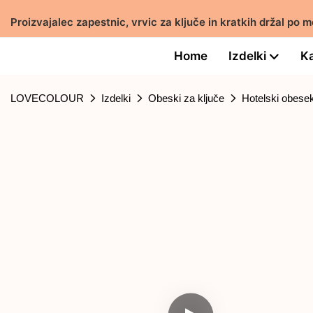
Proizvajalec zapestnic, vrvic za ključe in kratkih držal p
Home
Izdelki
Ka
LOVECOLOUR
Izdelki
Obeski za ključe
Hotelski obesek