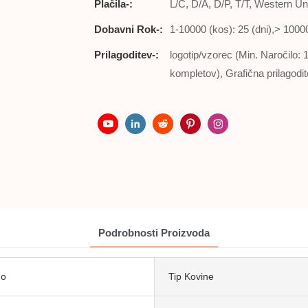
Plačila-:
L/C, D/A, D/P, T/T, Western 
Dobavni Rok-:
1-10000 (kos): 25 (dni),> 1000
Prilagoditev-:
logotip/vzorec (Min. Naročilo: 
kompletov), ​​Grafična prilagod
Podrobnosti Proizvoda
no
Tip Kovine