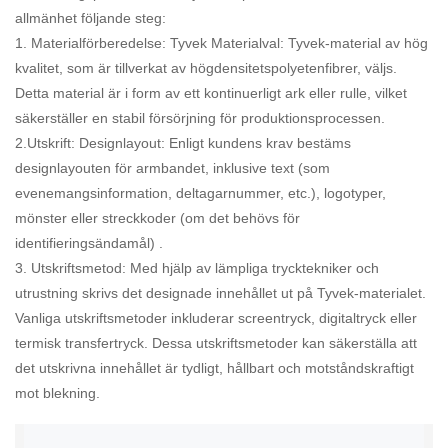
allmänhet följande steg:
1. Materialförberedelse: Tyvek Materialval: Tyvek-material av hög
kvalitet, som är tillverkat av högdensitetspolyetenfibrer, väljs.
Detta material är i form av ett kontinuerligt ark eller rulle, vilket
säkerställer en stabil försörjning för produktionsprocessen.
2.Utskrift: Designlayout: Enligt kundens krav bestäms
designlayouten för armbandet, inklusive text (som
evenemangsinformation, deltagarnummer, etc.), logotyper,
mönster eller streckkoder (om det behövs för
identifieringsändamål) .
3. Utskriftsmetod: Med hjälp av lämpliga trycktekniker och
utrustning skrivs det designade innehållet ut på Tyvek-materialet.
Vanliga utskriftsmetoder inkluderar screentryck, digitaltryck eller
termisk transfertryck. Dessa utskriftsmetoder kan säkerställa att
det utskrivna innehållet är tydligt, hållbart och motståndskraftigt
mot blekning.