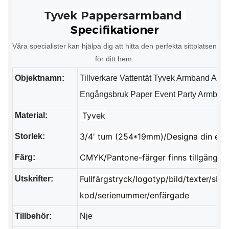
Specifikationer
Våra specialister kan hjälpa dig att hitta den perfekta sittplatsen
för ditt hem.
Objektnamn:
Tillverkare Vattentät Tyvek Armband An
Engångsbruk Paper Event Party Armban
Tyvek
Material:
3/4' tum (254*19mm)/Designa din ege
Storlek:
CMYK/Pantone-färger finns tillgänglig
Färg:
Fullfärgstryck/logotyp/bild/texter/sb
Utskrifter:
kod/serienummer/enfärgade
Tillbehör:
Nje