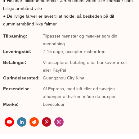
● Holdbart silikonemateriale. Jeres bands vandt’ikke knækker som
billige armbånd ville
● De livlige farver er lavet til at holde, så beskeden på dit
gummiarmbånd ikke falmer
Tilpasning:
Tilpasset mønster og mærker som din
anmodning
Leveringstid:
7-15 dage, accepter rushordren
Betalinger:
Vi accepterer betaling efter bankoverførsel
eller PayPal
Oprindelsessted:
Guangzhou City Kina
Forsendelse:
Af Express, med luft eller ad søvejen.
afhænger af hvilken måde du præper
Mærke:
Lovecolour