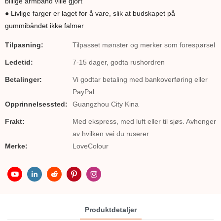
billige armbånd ville gjort
● Livlige farger er laget for å vare, slik at budskapet på
gummibåndet ikke falmer
Tilpasning:
Tilpasset mønster og merker som forespørsel
Ledetid:
7-15 dager, godta rushordren
Betalinger:
Vi godtar betaling med bankoverføring eller
PayPal
Opprinnelsessted:
Guangzhou City Kina
Frakt:
Med ekspress, med luft eller til sjøs. Avhenger
av hvilken vei du ruserer
Merke:
LoveColour
Produktdetaljer