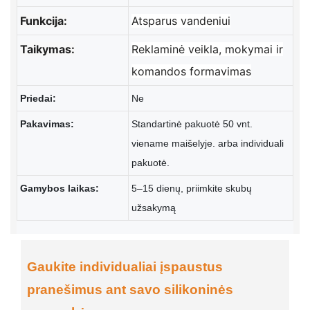
Funkcija:
Atsparus vandeniui
Taikymas:
Reklaminė veikla, mokymai ir
komandos formavimas
Priedai:
Ne
Pakavimas:
Standartinė pakuotė 50 vnt.
viename maišelyje. arba individuali
pakuotė.
Gamybos laikas:
5–15 dienų, priimkite skubų
užsakymą
Gaukite individualiai įspaustus
pranešimus ant savo silikoninės