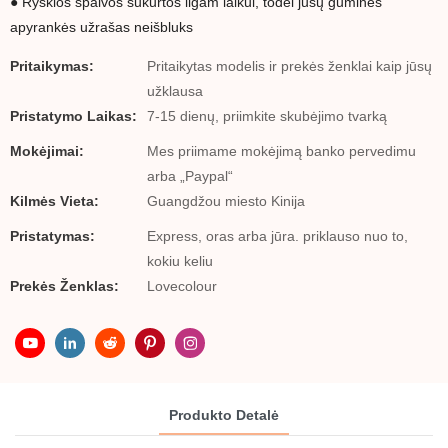
● Ryškios spalvos sukurtos ilgam laikui, todėl jūsų guminės
apyrankės užrašas neišbluks
Pritaikymas:
Pritaikytas modelis ir prekės ženklai kaip jūsų
užklausa
Pristatymo Laikas:
7-15 dienų, priimkite skubėjimo tvarką
Mokėjimai:
Mes priimame mokėjimą banko pervedimu
arba „Paypal“
Kilmės Vieta:
Guangdžou miesto Kinija
Pristatymas:
Express, oras arba jūra. priklauso nuo to,
kokiu keliu
Prekės Ženklas:
Lovecolour
Produkto Detalė