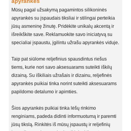
apyrankės
Mūsų pagal užsakymą pagamintos silikoninės
apyrankės su įspaudais tiksliai ir stilingai perteikia
jūsų asmeninę žinutę. Pridėkite unikalų akcentą ir
išreikškite save. Reklamuokite savo iniciatyvą su
specialiai įspaustu, įgilintu užrašu apyrankės viduje.
Taip pat siūlome reljefinius spausdintus riešus
tiems, kurie nori savo aksesuarams suteikti iškilų
dizainą. Su iškiliais užrašais ir dizainu, reljefinės
apyrankės puikiai tinka norint suteikti aksesuarams
papildomo detalumo ir apimties.
Šios apyrankės puikiai tinka lėšų rinkimo
renginiams, padeda didinti informuotumą ir paremti
jūsų tikslą. Rinkitės iš mūsų įspaustų ir reljefinių