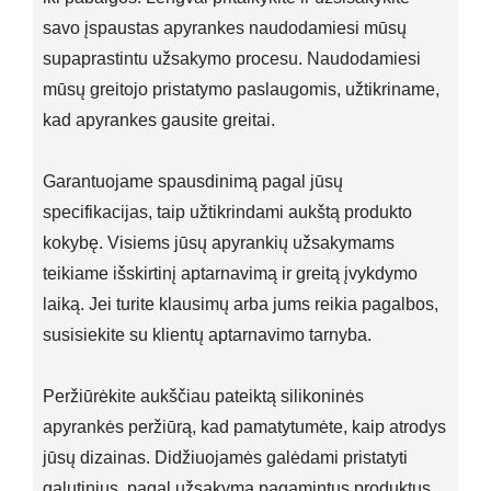
savo įspaustas apyrankes naudodamiesi mūsų
supaprastintu užsakymo procesu. Naudodamiesi
mūsų greitojo pristatymo paslaugomis, užtikriname,
kad apyrankes gausite greitai.
Garantuojame spausdinimą pagal jūsų
specifikacijas, taip užtikrindami aukštą produkto
kokybę. Visiems jūsų apyrankių užsakymams
teikiame išskirtinį aptarnavimą ir greitą įvykdymo
laiką. Jei turite klausimų arba jums reikia pagalbos,
susisiekite su klientų aptarnavimo tarnyba.
Peržiūrėkite aukščiau pateiktą silikoninės
apyrankės peržiūrą, kad pamatytumėte, kaip atrodys
jūsų dizainas. Didžiuojamės galėdami pristatyti
galutinius, pagal užsakymą pagamintus produktus,