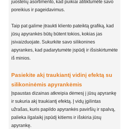
juostelių asortimento, kad puikiai atitiktumėte savo
poreikius ir pageidavimus.
Taip pat galime įtraukti kliento pateiktą grafiką, kad
jūsų apyrankės būtų būtent tokios, kokias jas
įsivaizduojate. Sukurkite savo silikonines
apyrankes, kad padarytumėte įspūdį ir išsiskirtumėte
iš minios.
Pasiekite akį traukiantį vidinį efektą su
silikoninėmis apyrankėmis
Įspaustas dizainas atkreipia dėmesį į jūsų apyrankę
ir sukuria akį traukiantį efektą. Į vidų įgilintas
užrašas, kuris papildo apyrankės paviršių ir spalvą,
palieka ilgalaikį įspūdį kitiems ir išskiria jūsų
apyrankę.