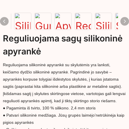
Reguliuojama sagų silikoninė
apyrankė
Reguliuojama silikoninė apyrankė su skylutėmis yra lanksti,
keičiamo dydžio silikoninė apyrankė. Pagrindinė jo savybė –
apyrankės korpuse tolygiai išdėstytos skylutės, į kurias įstatoma
sagtis (paprastai kita silikoninė arba plastikinė ar metalinė sagtis).
Įkišdamas sagtį į skylutes skirtingose vietose, vartotojas gali lengvai
reguliuoti apyrankės apimtį, kad ji tiktų skirtingo storio riešams.
● Pagaminta iš tvirto, 100 % silikono. 2,4 mm storis
● Patvari silikoninė medžiaga. Jūsų grupės laimėjo’netrūkinėja kaip
pigios apyrankės