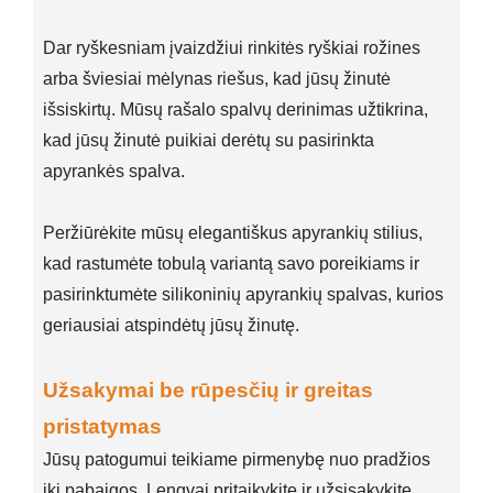
Dar ryškesniam įvaizdžiui rinkitės ryškiai rožines
arba šviesiai mėlynas riešus, kad jūsų žinutė
išsiskirtų. Mūsų rašalo spalvų derinimas užtikrina,
kad jūsų žinutė puikiai derėtų su pasirinkta
apyrankės spalva.
Peržiūrėkite mūsų elegantiškus apyrankių stilius,
kad rastumėte tobulą variantą savo poreikiams ir
pasirinktumėte silikoninių apyrankių spalvas, kurios
geriausiai atspindėtų jūsų žinutę.
Užsakymai be rūpesčių ir greitas
pristatymas
Jūsų patogumui teikiame pirmenybę nuo pradžios
iki pabaigos. Lengvai pritaikykite ir užsisakykite