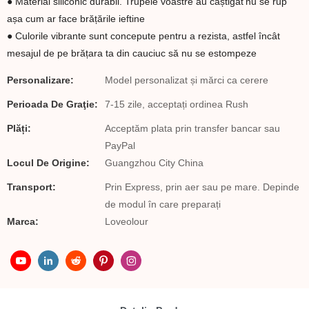
● Material siliconic durabil. Trupele voastre au câștigat’nu se rup
așa cum ar face brățările ieftine
● Culorile vibrante sunt concepute pentru a rezista, astfel încât
mesajul de pe brățara ta din cauciuc să nu se estompeze
Personalizare:
Model personalizat și mărci ca cerere
Perioada De Graţie:
7-15 zile, acceptați ordinea Rush
Plăți:
Acceptăm plata prin transfer bancar sau
PayPal
Locul De Origine:
Guangzhou City China
Transport:
Prin Express, prin aer sau pe mare. Depinde
de modul în care preparați
Marca:
Loveolour