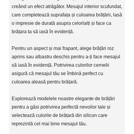
creând un efect atrăgător. Mesajul interior scufundat,
care completează suprafața și culoarea brățării, lasă
o impresie de durată asupra celorlalți și face ca
brățara ta să iasă în evidență.
Pentru un aspect și mai frapant, alege brățări roz
aprins sau albastru deschis pentru a-ți face mesajul
să iasă în evidență. Potrivirea culorilor cernelii
asigură că mesajul tău se îmbină perfect cu
culoarea aleasă pentru brățară.
Explorează modelele noastre elegante de brățări
pentru a găsi potrivirea perfectă nevoilor tale și
selectează culorile de brățară din silicon care
reprezintă cel mai bine mesajul tău.