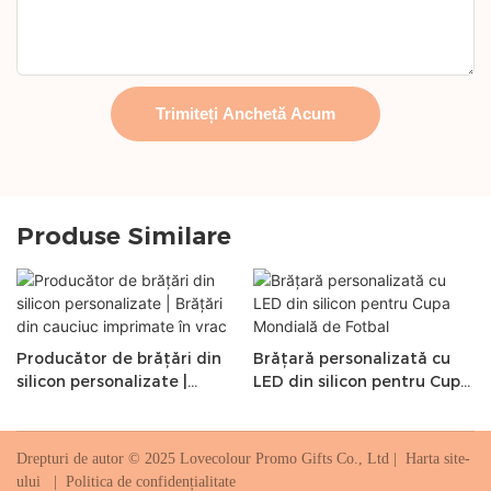
Trimiteți Anchetă Acum
Produse Similare
Producător de brățări din
Brățară personalizată cu
silicon personalizate |
LED din silicon pentru Cupa
Brățări din cauciuc
Mondială de Fotbal
imprimate în vrac
Drepturi de autor © 2025 Lovecolour Promo Gifts Co., Ltd |
Harta site-
ului
|
Politica de confidențialitate