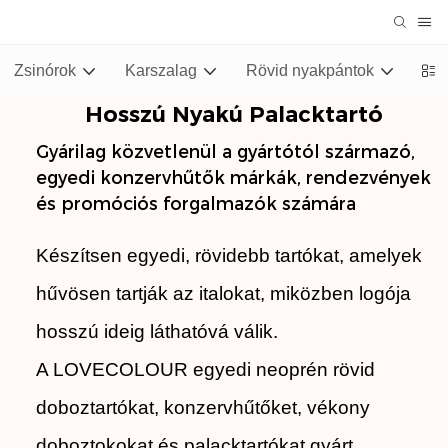
Zsinórok
Karszalag
Rövid nyakpántok
Stu
Hosszú Nyakú Palacktartó
Gyárilag közvetlenül a gyártótól származó,
egyedi konzervhűtők márkák, rendezvények
és promóciós forgalmazók számára
Készítsen egyedi, rövidebb tartókat, amelyek
hűvösen tartják az italokat, miközben logója
hosszú ideig láthatóvá válik.
A LOVECOLOUR egyedi neoprén rövid
doboztartókat, konzervhűtőket, vékony
doboztokokat és palacktartókat gyárt