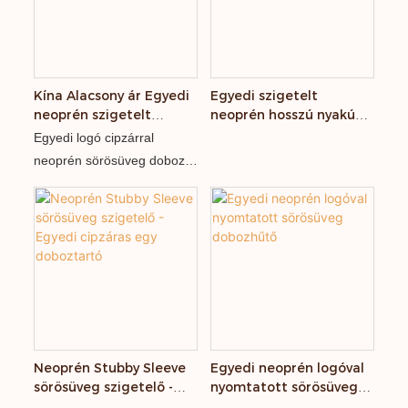
Kína Alacsony ár Egyedi
Egyedi szigetelt
neoprén szigetelt
neoprén hosszú nyakú
sörösüveg-tartó
söröspohártartó
Egyedi logó cipzárral
dobozhűtő cipzárral
neoprén sörösüveg doboz
hűtő tartó sör hüvely
Neoprén Stubby Sleeve
Egyedi neoprén logóval
sörösüveg szigetelő -
nyomtatott sörösüveg
Egyedi cipzáras egy
dobozhűtő