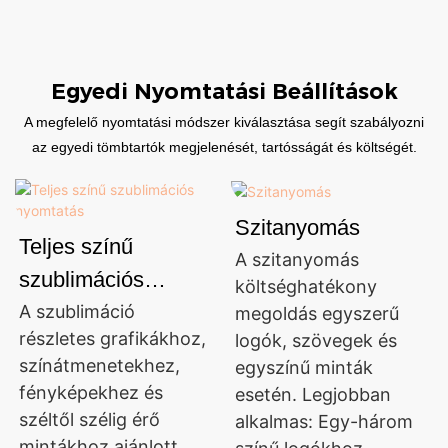
Egyedi Nyomtatási Beállítások
A megfelelő nyomtatási módszer kiválasztása segít szabályozni
az egyedi tömbtartók megjelenését, tartósságát és költségét.
Szitanyomás
Teljes színű
A szitanyomás
szublimációs
költséghatékony
nyomtatás
A szublimáció
megoldás egyszerű
részletes grafikákhoz,
logók, szövegek és
színátmenetekhez,
egyszínű minták
fényképekhez és
esetén. Legjobban
széltől szélig érő
alkalmas: Egy-három
mintákhoz ajánlott.