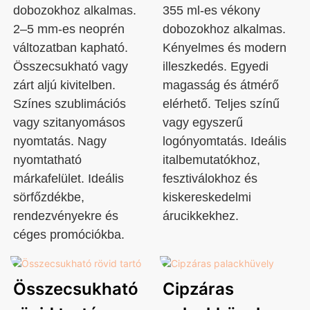
dobozokhoz alkalmas.
355 ml-es vékony
2–5 mm-es neoprén
dobozokhoz alkalmas.
változatban kapható.
Kényelmes és modern
Összecsukható vagy
illeszkedés. Egyedi
zárt aljú kivitelben.
magasság és átmérő
Színes szublimációs
elérhető. Teljes színű
vagy szitanyomásos
vagy egyszerű
nyomtatás. Nagy
logónyomtatás. Ideális
nyomtatható
italbemutatókhoz,
márkafelület. Ideális
fesztiválokhoz és
sörfőzdékbe,
kiskereskedelmi
rendezvényekre és
árucikkekhez.
céges promóciókba.
Összecsukható
Cipzáras