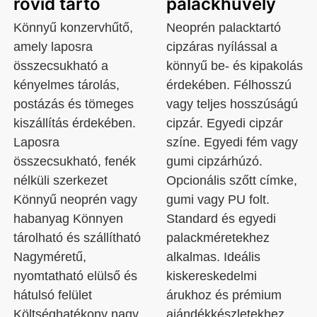
rövid tartó
palackhüvely
Könnyű konzervhűtő,
Neoprén palacktartó
amely laposra
cipzáras nyílással a
összecsukható a
könnyű be- és kipakolás
kényelmes tárolás,
érdekében. Félhosszú
postázás és tömeges
vagy teljes hosszúságú
kiszállítás érdekében.
cipzár. Egyedi cipzár
Laposra
színe. Egyedi fém vagy
összecsukható, fenék
gumi cipzárhúzó.
nélküli szerkezet
Opcionális szőtt címke,
Könnyű neoprén vagy
gumi vagy PU folt.
habanyag Könnyen
Standard és egyedi
tárolható és szállítható
palackméretekhez
Nagyméretű,
alkalmas. Ideális
nyomtatható elülső és
kiskereskedelmi
hátulsó felület
árukhoz és prémium
Költséghatékony nagy
ajándékkészletekhez.