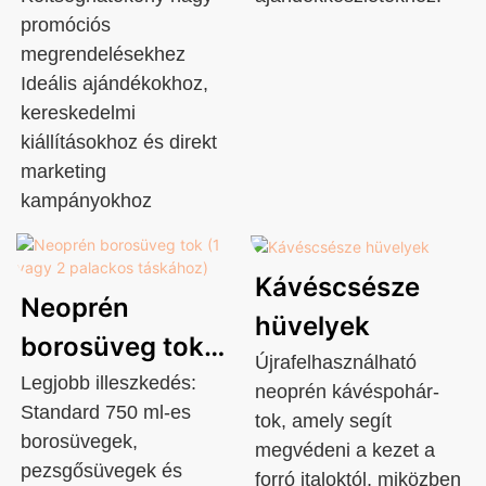
promóciós
megrendelésekhez
Ideális ajándékokhoz,
kereskedelmi
kiállításokhoz és direkt
marketing
kampányokhoz
Kávéscsésze
Neoprén
hüvelyek
borosüveg tok
Újrafelhasználható
(1 vagy 2
Legjobb illeszkedés:
neoprén kávéspohár-
Standard 750 ml-es
palackos
tok, amely segít
borosüvegek,
megvédeni a kezet a
táskához)
pezsgősüvegek és
forró italoktól, miközben