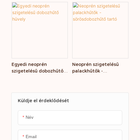
doboztartó
Egyedi neoprén
Neoprén szigetelésű
szigetelésű dobozhűtő
palackhűtők -
hüvely
sörösdobozhűtő tartó
Küldje el érdeklődését
Név
Email