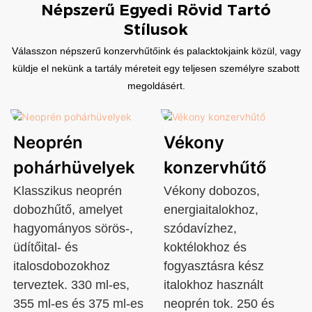
Népszerű Egyedi Rövid Tartó
Stílusok
Válasszon népszerű konzervhűtőink és palacktokjaink közül, vagy
küldje el nekünk a tartály méreteit egy teljesen személyre szabott
megoldásért.
Neoprén
Vékony
pohárhüvelyek
konzervhűtő
Klasszikus neoprén
Vékony dobozos,
dobozhűtő, amelyet
energiaitalokhoz,
hagyományos sörös-,
szódavízhez,
üdítőital- és
koktélokhoz és
italosdobozokhoz
fogyasztásra kész
terveztek. 330 ml-es,
italokhoz használt
355 ml-es és 375 ml-es
neoprén tok. 250 és