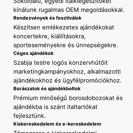
Sokoldalú, egyedi italkiegészítőket
kínálunk rugalmas OEM megoldásokkal.
Rendezvények és fesztiválok
Készítsen emlékezetes ajándékokat
koncertekre, kiállításokra,
sporteseményekre és ünnepségekre.
Céges ajándékok
Szabja testre logós konzervhűtőit
marketingkampányokhoz, alkalmazotti
ajándékokhoz és ügyfélpromóciókhoz.
Borászatok és ajándékboltok
Prémium minőségű borosdobozokat és
ajándékba is szánt italtartókat
fejlesztünk.
Kiskereskedelem és e-kereskedelem