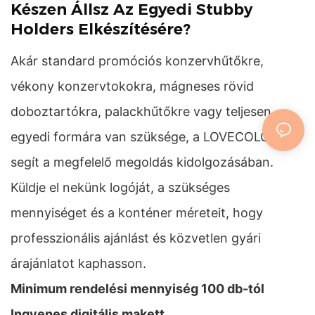
Készen Állsz Az Egyedi Stubby
Holders Elkészítésére?
Akár standard promóciós konzervhűtőkre,
vékony konzervtokokra, mágneses rövid
doboztartókra, palackhűtőkre vagy teljesen
egyedi formára van szüksége, a LOVECOLOUR
segít a megfelelő megoldás kidolgozásában.
Küldje el nekünk logóját, a szükséges
mennyiséget és a konténer méreteit, hogy
professzionális ajánlást és közvetlen gyári
árajánlatot kaphasson.
Minimum rendelési mennyiség 100 db-tól
Ingyenes digitális makett