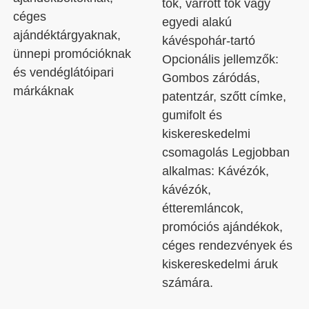
tok, varrott tok vagy
céges
egyedi alakú
ajándéktárgyaknak,
kávéspohár-tartó
ünnepi promócióknak
Opcionális jellemzők:
és vendéglátóipari
Gombos záródás,
márkáknak
patentzár, szőtt címke,
gumifolt és
kiskereskedelmi
csomagolás Legjobban
alkalmas: Kávézók,
kávézók,
étteremláncok,
promóciós ajándékok,
céges rendezvények és
kiskereskedelmi áruk
számára.