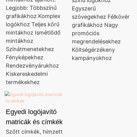
színű logókhoz
Legjobb: Többszínű
Egyszerű
grafikákhoz Komplex
szövegekhez Félkövér
logókhoz Teljes körű
grafikákhoz Nagy
mintákhoz Ismétlődő
promóciós
mintákhoz
megrendelésekhez
Színátmenetekhez
Költségérzékeny
Fényképekhez
kampányokhoz
Rendezvényárukhoz
Kiskereskedelmi
termékekhez
Egyedi logójavító
matricák és címkék
Szőtt címkék, hímzett