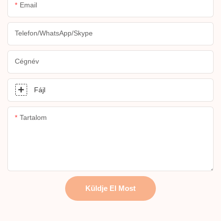
Email
Telefon/WhatsApp/Skype
Cégnév
Fájl
Tartalom
Küldje El Most