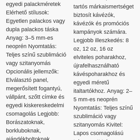
egyedi palackméretek
tartós márkaismertséget
Elérhető stílusok:
biztosít kávézók,
Egyetlen palackos vagy
kávézók és promóciós
dupla palackos táska
kampányok számára.
Anyag: 3–5 mm-es
Legjobb illeszkedés: 8
neoprén Nyomtatás:
oz, 12 oz, 16 oz
Teljes színű szublimáció
elviteles poharakhoz,
vagy szitanyomás
újrafelhasználható
Opcionális jellemzők:
kávéspoharakhoz és
Elválasztó panel,
egyedi méretű
megerősített fogantyú,
italtartókhoz. Anyag: 2–
vállpánt, szőtt címke és
5 mm-es neoprén
egyedi kiskereskedelmi
Nyomtatás: Teljes színű
csomagolás Legjobb:
szublimáció vagy
Borászatoknak,
szitanyomás Kivitel:
borkluboknak,
Lapos csomagolású
ajándékboltoknak,