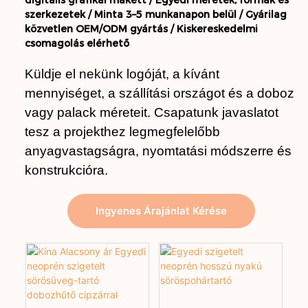
digitális grafikai makett /
Egyedi méretek, formák és
szerkezetek /
Minta 3–5 munkanapon belül /
Gyárilag
közvetlen OEM/ODM gyártás /
Kiskereskedelmi
csomagolás elérhető
Küldje el nekünk logóját, a kívánt
mennyiséget, a szállítási országot és a doboz
vagy palack méreteit. Csapatunk javaslatot
tesz a projekthez legmegfelelőbb
anyagvastagságra, nyomtatási módszerre és
konstrukcióra.
Ingyenes Árajánlat Kérése