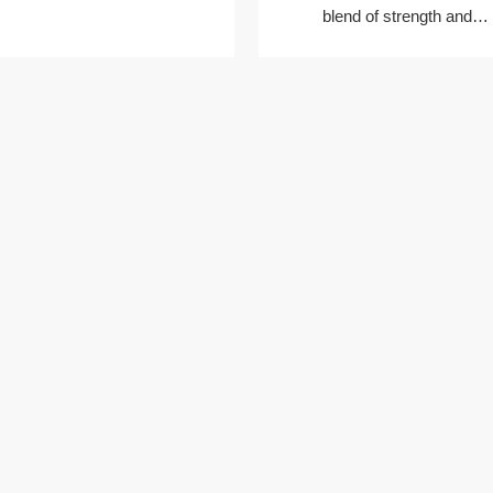
blend of strength and
eseményekhez
sophistication to withstand t
demands of everyday use wh
adding a touch of elegance 
your brand display