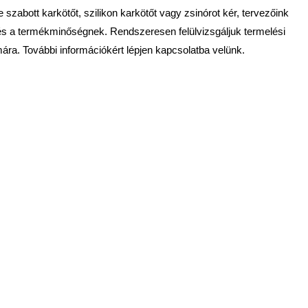
zabott karkötőt, szilikon karkötőt vagy zsinórot kér, tervezőink
k és a termékminőségnek. Rendszeresen felülvizsgáljuk termelési
a. További információkért lépjen kapcsolatba velünk.