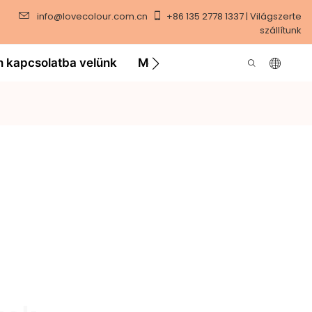
info@lovecolour.com.cn
+86 135 2778 1337 | Világszerte
szállítunk
n kapcsolatba velünk
Megoldás
Videó