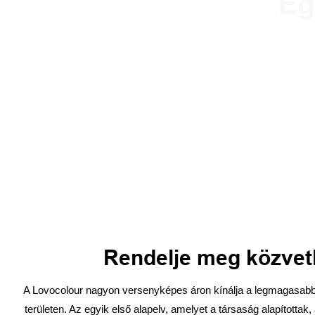
Eg
Tervezze meg a személyre szabott
A kiváló minőség
Rendelje meg közvetle
A Lovocolour nagyon versenyképes áron kínálja a legmagasabb m
területen. Az egyik első alapelv, amelyet a társaság alapította