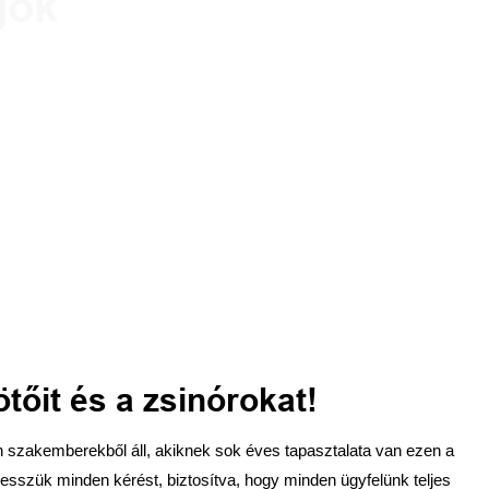
gok
erű testreszabási folyamatunkkal.
estreszabás most!
tőit és a zsinórokat!
n szakemberekből áll, akiknek sok éves tapasztalata van ezen a
 vesszük minden kérést, biztosítva, hogy minden ügyfelünk teljes