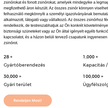
zsinórokat és fonott zsinórokat, amelyek mindegyike a legm
megfizethető áron készült. Az összes zsinór könnyen viselhető
felhasználó megkönnyíti a személyi igazolványának bemutatás
alkalmazott, látogató vagy vállalkozó. Az összes zsinórhoz fé
rendelkezik, de testreszabhatjuk az Ön konkrét követelményei
biztonsági szüneteket vagy az Ön által igényelt egyéb funkció
kapcsolatot, és a házon belüli tervező csapatunk ingyenesen
zsinórot.
28
+
1
,00
0
+
Gyártóberendezés
Kapacitás 
30
,00
0
+
100
,00
0
+
Gyári terület
Ügyfélszol
Rendeljen Most!