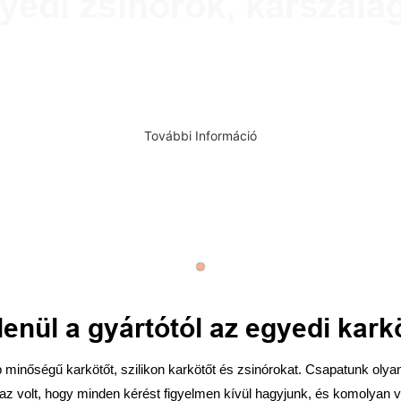
yedi zsinórok, karszala
 zsinórok & csuklópántokat rendezvényekhez vagy irodákhoz, egysz
ű, költséghatékony ömlesztett megrendelések egyszerűvé tették. T
További Információ
nül a gyártótól az egyedi karkö
inőségű karkötőt, szilikon karkötőt és zsinórokat. Csapatunk olya
k, az volt, hogy minden kérést figyelmen kívül hagyjunk, és komolyan