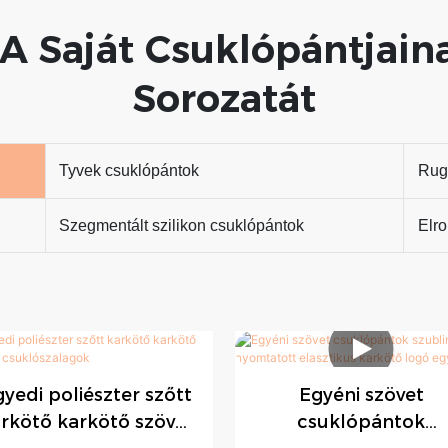
A Saját Csuklópántjaina
Sorozatát
Tyvek csuklópántok
Rug
Szegmentált szilikon csuklópántok
Elro
yedi poliészter szőtt
Egyéni szövet
rkötő karkötő szövet
csuklópántok