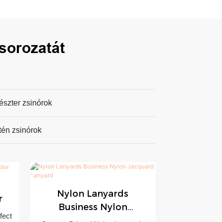
sorozatát
észter zsinórok
tén zsinórok
Nylon Lanyards
r
Business Nylon
Poliészter
fect
Jacquard Lanyard