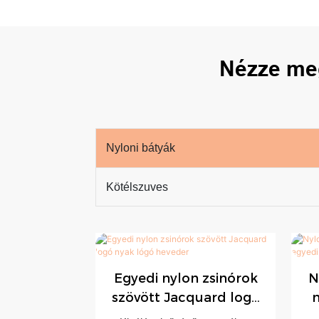
Nézze meg
Nyloni bátyák
Kötélszuves
Egyedi nylon zsinórok
N
szövött Jacquard logó
n
nyak lógó heveder