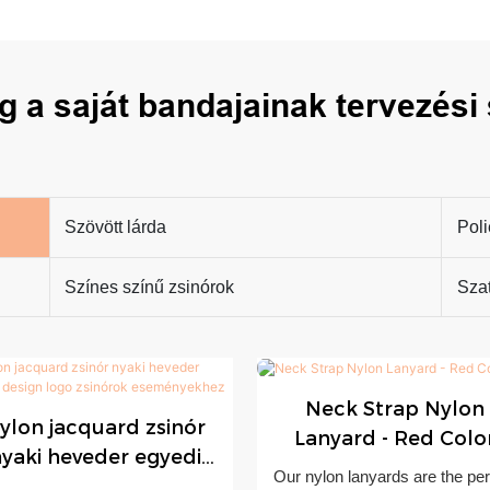
 a saját bandajainak tervezési 
Szövött lárda
Poli
Színes színű zsinórok
Sza
Neck Strap Nylon
ylon jacquard zsinór
Lanyard - Red Colo
yaki heveder egyedi
Our nylon lanyards are the per
design logo zsinórok