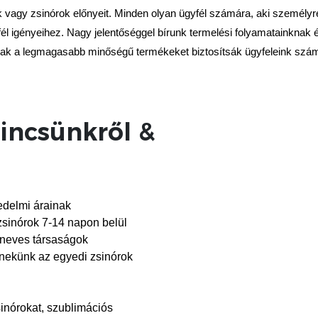
agy zsinórok előnyeit. Minden olyan ügyfél számára, aki személyre s
yfél igényeihez. Nagy jelentőséggel bírunk termelési folyamatainkna
ak a legmagasabb minőségű termékeket biztosítsák ügyfeleink számár
lincsünkről &
edelmi árainak
 zsinórok 7-14 napon belül
 neves társaságok
t nekünk az egyedi zsinórok
sinórokat, szublimációs