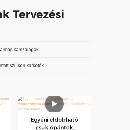
k Tervezési
almas karszalagok
ntott szilikon karkötők
Gyári egyedi
Egyéni eldobható
-eldobhat
csuklópántok