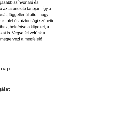
agasabb színvonalú és
 az azonosító tartóján, így a
át, függetlenül attól, hogy
mkliptel és biztonsági szünettel
hez, beleértve a klipeket, a
kat is. Vegye fel velünk a
 megtervezi a megfelelő
/ nap
gálat