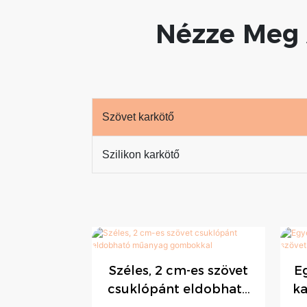
Nézze Meg 
Szövet karkötő
Szilikon karkötő
Széles, 2 cm-es szövet
Eg
csuklópánt eldobható
ka