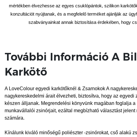
mértékben élvezhesse az egyes csuklópántok, szilikon karkötők v
konzultációt nyújtanak, és a megfelelő terméket ajánlják az üg
szabványainkat annak biztosítása érdekében, hogy cs
További Információ A Bi
Karkötő
A LoveColour egyedi karkötőknél & Zsarnokok A nagykeresk
nagykereskedelmi árait élvezheti, biztosítva, hogy az egyedi
készen álljanak. Megrendelési könyvünk magában foglalja a
munkavállalói zsinórjait, ezáltal megbízható választást jelen
számára.
Kínálunk kiváló minőségű poliészter -zsinórokat, cső alakú z