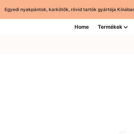
Egyedi nyakpántok, karkötők, rövid tartók gyártója Kíná
Home
Termékek