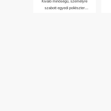
Kiváló minőségű, személyre
szabott egyedi poliészter
Jacquard nyakszíj leszerelhető
logó selyem szövött hímzett
zsinór