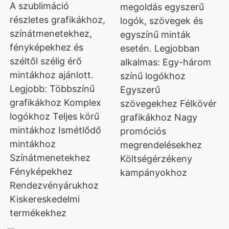
nyomtatás
A szublimáció
megoldás egyszerű
részletes grafikákhoz,
logók, szövegek és
színátmenetekhez,
egyszínű minták
fényképekhez és
esetén. Legjobban
széltől szélig érő
alkalmas: Egy-három
mintákhoz ajánlott.
színű logókhoz
Legjobb: Többszínű
Egyszerű
grafikákhoz Komplex
szövegekhez Félkövér
logókhoz Teljes körű
grafikákhoz Nagy
mintákhoz Ismétlődő
promóciós
mintákhoz
megrendelésekhez
Színátmenetekhez
Költségérzékeny
Fényképekhez
kampányokhoz
Rendezvényárukhoz
Kiskereskedelmi
termékekhez