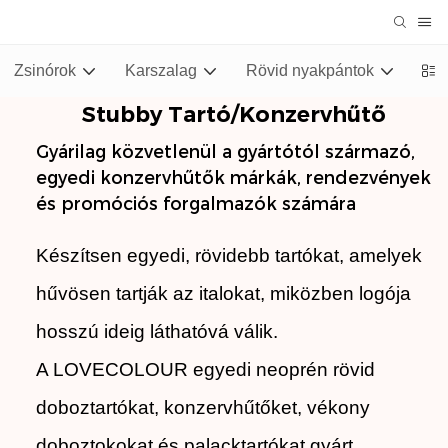
Zsinórok
Karszalag
Rövid nyakpántok
Stu
Stubby Tartó/konzervhűtő
Gyárilag közvetlenül a gyártótól származó,
egyedi konzervhűtők márkák, rendezvények
és promóciós forgalmazók számára
Készítsen egyedi, rövidebb tartókat, amelyek
hűvösen tartják az italokat, miközben logója
hosszú ideig láthatóvá válik.
A LOVECOLOUR egyedi neoprén rövid
doboztartókat, konzervhűtőket, vékony
doboztokokat és palacktartókat gyárt