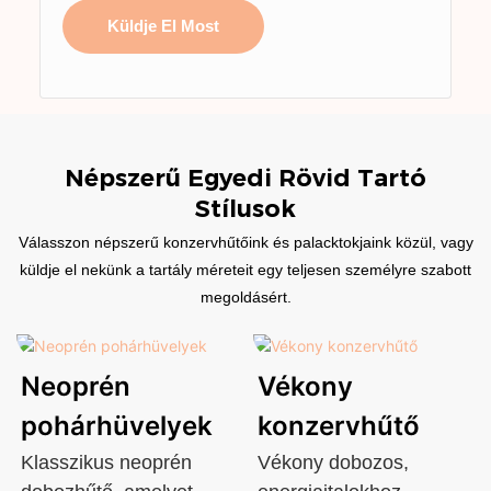
Küldje El Most
Népszerű Egyedi Rövid Tartó
Stílusok
Válasszon népszerű konzervhűtőink és palacktokjaink közül, vagy
küldje el nekünk a tartály méreteit egy teljesen személyre szabott
megoldásért.
Neoprén
Vékony
pohárhüvelyek
konzervhűtő
Klasszikus neoprén
Vékony dobozos,