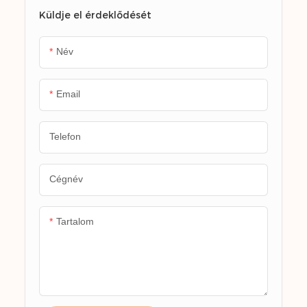
typically a bottle or can
Küldje el érdeklődését
Név
Email
Telefon
Cégnév
Tartalom