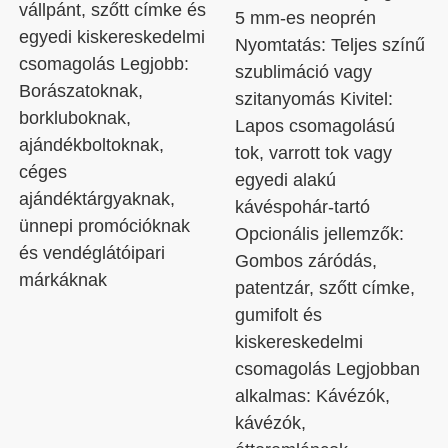
vállpánt, szőtt címke és
5 mm-es neoprén
egyedi kiskereskedelmi
Nyomtatás: Teljes színű
csomagolás Legjobb:
szublimáció vagy
Borászatoknak,
szitanyomás Kivitel:
borkluboknak,
Lapos csomagolású
ajándékboltoknak,
tok, varrott tok vagy
céges
egyedi alakú
ajándéktárgyaknak,
kávéspohár-tartó
ünnepi promócióknak
Opcionális jellemzők:
és vendéglátóipari
Gombos záródás,
márkáknak
patentzár, szőtt címke,
gumifolt és
kiskereskedelmi
csomagolás Legjobban
alkalmas: Kávézók,
kávézók,