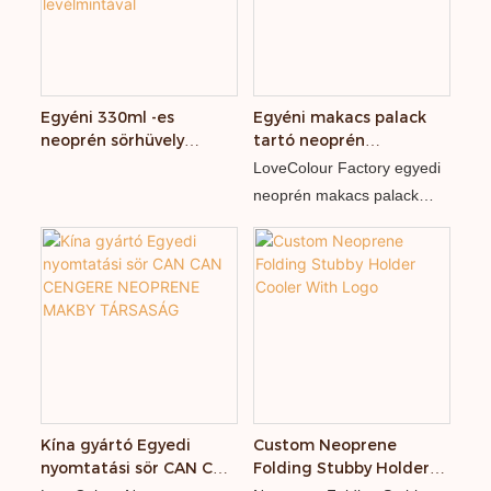
szigetelést, vízszigetelést,
nedvességállóságot,
párnázottságot és
tartósságot biztosít.
MOQ:100PCS
Egyéni 330ml -es
Egyéni makacs palack
neoprén sörhüvely
tartó neoprén
nyomtatott hab Can Can
szublimáció CAN
LoveColour Factory egyedi
Coolers Holder
CANCHERS ZIPKERKEL
neoprén makacs palack
levélmintával
tartó ， kiváló minőségű
neoprén anyag és finom
kivitelezés használata
Kína gyártó Egyedi
Custom Neoprene
nyomtatási sör CAN CAN
Folding Stubby Holder