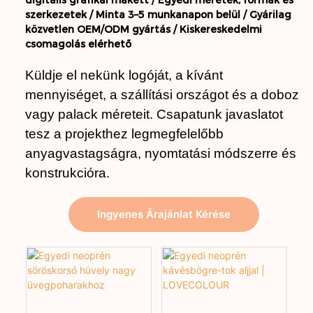
digitális grafikai makett /
Egyedi méretek, formák és
szerkezetek /
Minta 3–5 munkanapon belül /
Gyárilag
közvetlen OEM/ODM gyártás /
Kiskereskedelmi
csomagolás elérhető
Küldje el nekünk logóját, a kívánt
mennyiséget, a szállítási országot és a doboz
vagy palack méreteit. Csapatunk javaslatot
tesz a projekthez legmegfelelőbb
anyagvastagságra, nyomtatási módszerre és
konstrukcióra.
Ingyenes Árajánlat Kérése