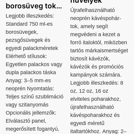
hüvelyek
borosüveg tok
Újrafelhasználható
(1 vagy 2
Legjobb illeszkedés:
neoprén kávéspohár-
Standard 750 ml-es
palackos
tok, amely segít
borosüvegek,
megvédeni a kezet a
táskához)
pezsgősüvegek és
forró italoktól, miközben
egyedi palackméretek
tartós márkaismertséget
Elérhető stílusok:
biztosít kávézók,
Egyetlen palackos vagy
kávézók és promóciós
dupla palackos táska
kampányok számára.
Anyag: 3–5 mm-es
Legjobb illeszkedés: 8
neoprén Nyomtatás:
oz, 12 oz, 16 oz
Teljes színű szublimáció
elviteles poharakhoz,
vagy szitanyomás
újrafelhasználható
Opcionális jellemzők:
kávéspoharakhoz és
Elválasztó panel,
egyedi méretű
megerősített fogantyú,
italtartókhoz. Anyag: 2–