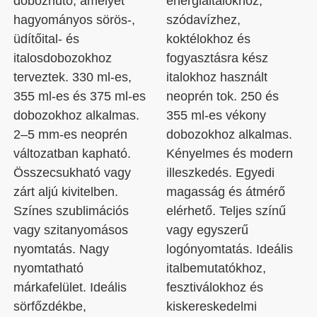
dobozhűtő, amelyet
energiaitalokhoz,
hagyományos sörös-,
szódavízhez,
üdítőital- és
koktélokhoz és
italosdobozokhoz
fogyasztásra kész
terveztek. 330 ml-es,
italokhoz használt
355 ml-es és 375 ml-es
neoprén tok. 250 és
dobozokhoz alkalmas.
355 ml-es vékony
2–5 mm-es neoprén
dobozokhoz alkalmas.
változatban kapható.
Kényelmes és modern
Összecsukható vagy
illeszkedés. Egyedi
zárt aljú kivitelben.
magasság és átmérő
Színes szublimációs
elérhető. Teljes színű
vagy szitanyomásos
vagy egyszerű
nyomtatás. Nagy
logónyomtatás. Ideális
nyomtatható
italbemutatókhoz,
márkafelület. Ideális
fesztiválokhoz és
sörfőzdékbe,
kiskereskedelmi