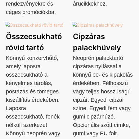
rendezvényekre és
árucikkekhez.
céges promóciókba.
Összecsukható
Cipzáras
rövid tartó
palackhüvely
Könnyű konzervhűtő,
Neoprén palacktartó
amely laposra
cipzáras nyílással a
összecsukható a
könnyű be- és kipakolás
kényelmes tárolás,
érdekében. Félhosszú
postázás és tömeges
vagy teljes hosszúságú
kiszállítás érdekében.
cipzár. Egyedi cipzár
Laposra
színe. Egyedi fém vagy
összecsukható, fenék
gumi cipzárhúzó.
nélküli szerkezet
Opcionális szőtt címke,
Könnyű neoprén vagy
gumi vagy PU folt.