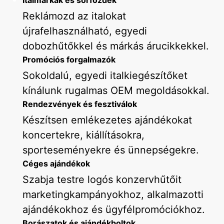
Italmárkák és sörfőzdék
Reklámozd az italokat
újrafelhasználható, egyedi
dobozhűtőkkel és márkás árucikkekkel.
Promóciós forgalmazók
Sokoldalú, egyedi italkiegészítőket
kínálunk rugalmas OEM megoldásokkal.
Rendezvények és fesztiválok
Készítsen emlékezetes ajándékokat
koncertekre, kiállításokra,
sporteseményekre és ünnepségekre.
Céges ajándékok
Szabja testre logós konzervhűtőit
marketingkampányokhoz, alkalmazotti
ajándékokhoz és ügyfélpromóciókhoz.
Borászatok és ajándékboltok