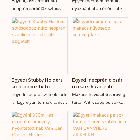
Egyedi, összecsukható
Egyedi neoprén sörhűtő
ellátott konzervhüvely
kézhasználatot nem
neoprén sörhűtők színes
nyakpánttal a sör és ital kéz
gyártó
igénylő sörösdoboz-
logónyomtatással. Ideális
nélküli hordozásához.
tartó hüvely
sörmárkáknak,
Ideális bárokba,
rendezvényeknek,
fesztiválokra,
bároknak, éttermeknek és
strandrendezvényekre,
promóciós ajándékoknak.
kempingezéshez és
promóciós ajándékokhoz.
Logó, szín és méret
testreszabható.
Egyedi Stubby Holders
Egyedi neoprén cipzár
sörösdoboz-hűtő
makacs hűvösebb
neoprén szublimációs
sörüveg tartó
Egyedi neoprén zömök tartó
Makacs hűvösebb sörüveg
ütésálló szigetelt
， Egy olyan termék, amely
tartó: Anti csepp és sokk
funkcionalitásáról ismert.
ellenálló, szigetelt és
Egyedi, zárt cellás
karcálló, tartós és praktikus
habszerkezetének
köszönhetően kiváló