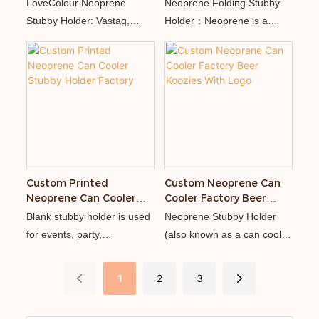
CENGERE NEOPRENE
Cooler With Logo
LoveColour Neoprene
Neoprene Folding Stubby
MAKBY TÁRSASÁG
Stubby Holder: Vastag,
Holder：Neoprene is a
vízálló neoprénből
flexible, lightweight, and
készülnek - ugyanaz az
durable material commonly
anyag, amely a
used in wetsuits. It provides
szörfözéshez és a
great insulation and can
búvárkodási nedves
withstand various weather
ruhákhoz készült.
conditions, making it perfect
for outdoor use
Custom Printed
Custom Neoprene Can
Neoprene Can Cooler
Cooler Factory Beer
Stubby Holder Factory
Koozies With Logo
Blank stubby holder is used
Neoprene Stubby Holder
for events, party,
(also known as a can cooler
advertising, promotion and
or koozie) is a type of
so on.Blank stubby holder
insulating sleeve designed
1
2
3
can show your brand, logo,
to keep beverages cold by
company, shop well
insulating the container,