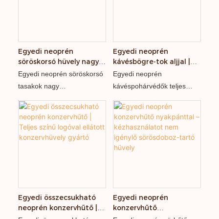
Egyedi neoprén
Egyedi neoprén
söröskorsó hüvely nagy
kávésbögre-tok aljjal |
üvegpoharakhoz
LOVECOLOUR
Egyedi neoprén söröskorsó
Egyedi neoprén
tasakok nagy
kávéspohárvédők teljes
üvegpoharakhoz és
színű szublimációval, zárt
söröskorsókhoz. Színes
aljjal, logónyomtatással és
szublimációs nyomtatás,
újrafelhasználható
szigetelt anyag, rugalmas
szigeteléssel. Gyárilag
minimális rendelési
OEM, minimális rendelési
mennyiség és közvetlen
mennyiség 100 db.
gyári gyártás.
Egyedi összecsukható
Egyedi neoprén
neoprén konzervhűtő |
konzervhűtő
Teljes színű logóval
nyakpánttal –