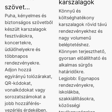
karszalagok
szövet
Könnyű és
karszalagok
Puha, kényelmes és
költséghatékony
biztonságos szövetből
karszalagok rövid távú
készült karszalagok
rendezvényekhez és
fesztiválokra,
nagy volumenű
koncertekre,
beléptetéshez.
üdülőhelyekre és
Könnyen terjeszthető,
többnapos
gyorsan előállítható és
rendezvényekre.
alkalmas sürgős
Adjon hozzá
határidőkre.
egyirányú tolózárakat,
Legjobb: Egynapos
QR-kódokat,
rendezvényekre,
vonalkódokat vagy
iskolákba,
sorozatszámokat a
szakkiállításokra,
jobb hozzáférés-
közösségi
vezérlés érdekében.