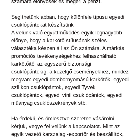
számára előnyösek és megéri a pénzt.
Segíthetünk abban, hogy különféle típusú egyedi
csuklópántokat készítsünk
A velünk való együttműködés egyik legnagyobb
előnye, hogy a karkötő stílusának széles
választéka készen áll az Ön számára. A márkás
promóciós tevékenységekhez felhasználható
karkötőitől az egyszerű biztonsági
csuklópántokig, a közelgő eseményekhez, mindez
megvan: egyedi dombornyomású karkötők, egyedi
szilikon csuklópántok, egyedi Tyvek
csuklópántok, egyedi vinil csuklópántok, egyedi
műanyag csuklószekrények stb.
Ha érdekli, és ömlesztve szeretne vásárolni,
kérjük, vegye fel velünk a kapcsolatot. Mint az
egyik vezető karszalag -exportőr és beszállítók,