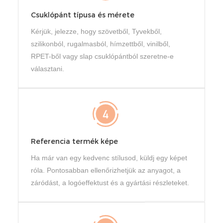
Csuklópánt típusa és mérete
Kérjük, jelezze, hogy szövetből, Tyvekből,
szilikonból, rugalmasból, hímzettből, vinilből,
RPET-ből vagy slap csuklópántból szeretne-e
választani.
Referencia termék képe
Ha már van egy kedvenc stílusod, küldj egy képet
róla. Pontosabban ellenőrizhetjük az anyagot, a
záródást, a logóeffektust és a gyártási részleteket.