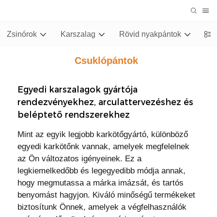
Zsinórok
Karszalag
Rövid nyakpántok
Stu
Csuklópántok
Egyedi karszalagok gyártója
rendezvényekhez, arculattervezéshez és
beléptető rendszerekhez
Mint az egyik legjobb karkötőgyártó, különböző
egyedi karkötőnk vannak, amelyek megfelelnek
az Ön változatos igényeinek. Ez a
legkiemelkedőbb és legegyedibb módja annak,
hogy megmutassa a márka imázsát, és tartós
benyomást hagyjon. Kiváló minőségű termékeket
biztosítunk Önnek, amelyek a végfelhasználók