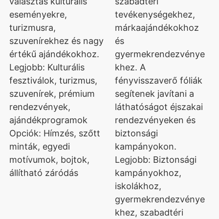
választás kulturális
szabadtéri
eseményekre,
tevékenységekhez,
turizmusra,
márkaajándékokhoz
szuvenírekhez és nagy
és
értékű ajándékokhoz.
gyermekrendezvénye
Legjobb: Kulturális
khez. A
fesztiválok, turizmus,
fényvisszaverő fóliák
szuvenírek, prémium
segítenek javítani a
rendezvények,
láthatóságot éjszakai
ajándékprogramok
rendezvényeken és
Opciók: Hímzés, szőtt
biztonsági
minták, egyedi
kampányokon.
motívumok, bojtok,
Legjobb: Biztonsági
állítható záródás
kampányokhoz,
iskolákhoz,
gyermekrendezvénye
khez, szabadtéri