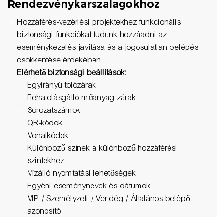
Rendezvénykarszalagokhoz
Hozzáférés-vezérlési projektekhez funkcionális
biztonsági funkciókat tudunk hozzáadni az
eseménykezelés javítása és a jogosulatlan belépés
csökkentése érdekében.
Elérhető biztonsági beállítások:
Egyirányú tolózárak
Behatolásgátló műanyag zárak
Sorozatszámok
QR-kódok
Vonalkódok
Különböző színek a különböző hozzáférési
szintekhez
Vízálló nyomtatási lehetőségek
Egyéni eseménynevek és dátumok
VIP / Személyzeti / Vendég / Általános belépő
azonosító