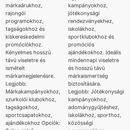
márkaárukhoz,
kampányokhoz,
rajongói
jótékonysági
programokhoz,
rendezvényekhez,
tagságokhoz és
iskolákhoz,
kiskereskedelmi
sportklubokhoz és
promóciókhoz.
promóciós
Kényelmes hosszú
ajándékokhoz. Ideális
távú viseletre és
mindennapi viseletre
ismételt
és hosszú távú
márkamegjelenésre.
márkaismertség
Legjobb:
biztosítására.
Márkakampányokhoz,
Legjobb: Jótékonysági
szurkolói klubokhoz,
kampányokhoz,
tagságokhoz,
adománygyűjtéshez,
sportcsapatokhoz,
iskolákhoz, sporthoz,
ajándékokhoz Opciók:
közösségi