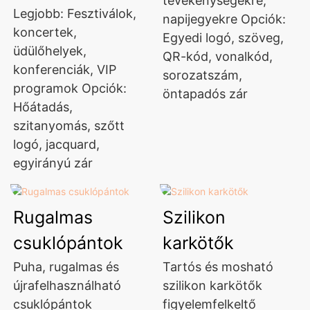
tevékenységekre,
Legjobb: Fesztiválok,
napijegyekre Opciók:
koncertek,
Egyedi logó, szöveg,
üdülőhelyek,
QR-kód, vonalkód,
konferenciák, VIP
sorozatszám,
programok Opciók:
öntapadós zár
Hőátadás,
szitanyomás, szőtt
logó, jacquard,
egyirányú zár
Rugalmas
Szilikon
csuklópántok
karkötők
Puha, rugalmas és
Tartós és mosható
újrafelhasználható
szilikon karkötők
csuklópántok
figyelemfelkeltő