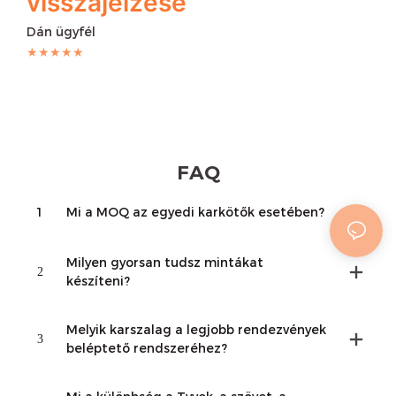
visszajelzése
Dán ügyfél
★★★★★
FAQ
1
Mi a MOQ az egyedi karkötők esetében?
Milyen gyorsan tudsz mintákat
2
készíteni?
Melyik karszalag a legjobb rendezvények
3
beléptető rendszeréhez?