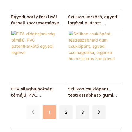
Egyedi party fesztivál
Szilikon karkötő, egyedi
futball sportesemények
logóval ellátott
divat sport nemzeti
csapattevékenység,
zászló szőtt karkötők
labdarúgó-
világbajnokság csapat
csuklópántja
FIFA világbajnokság
Szilikon csuklópánt,
témájú, PVC
testreszabható gumi
patentkarkötő egyedi
csuklópánt, egyedi
logóval
csomagolású, organza
1
2
3
húzózsinóros zacskóval