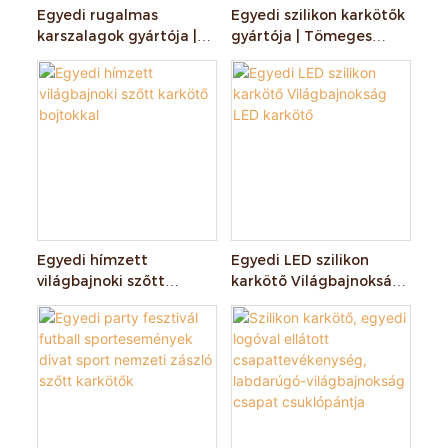
Egyedi rugalmas
Egyedi szilikon karkötők
karszalagok gyártója |
gyártója | Tömeges
Szőtt és nyomtatott
nyomtatott gumi
rugalmas karszalagok
karkötők
Egyedi hímzett
Egyedi LED szilikon
világbajnoki szőtt
karkötő Világbajnokság
karkötő bojtokkal
LED karkötő