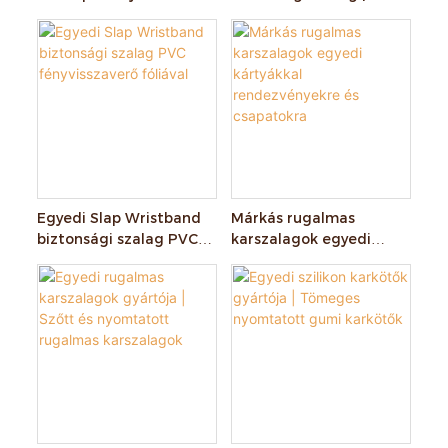
kártyával, szőtt,
Teljes színű logós csapos
rugalmas karkötő
karkötők gyártója
rendezvényekre szánt
promóciós
ajándékkészlet
Egyedi Slap Wristband
Márkás rugalmas
biztonsági szalag PVC
karszalagok egyedi
fényvisszaverő fóliával
kártyákkal
rendezvényekre és
csapatokra