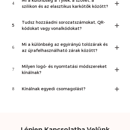
Mi a különbség a Tyvek, a szövet, a
4
szilikon és az elasztikus karkötők között?
Tudsz hozzáadni sorozatszámokat, QR-
5
kódokat vagy vonalkódokat?
Mi a különbség az egyirányú tolózárak és
6
az újrafelhasználható zárak között?
Milyen logó- és nyomtatási módszereket
7
kínálnak?
8
Kínálnak egyedi csomagolást?
Lépjen Kapcsolatba Velünk