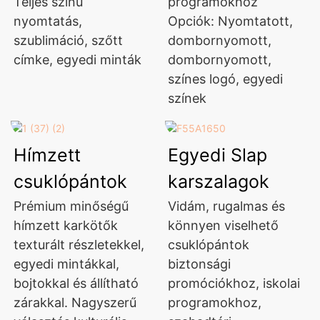
Teljes színű
programokhoz
nyomtatás,
Opciók: Nyomtatott,
szublimáció, szőtt
dombornyomott,
címke, egyedi minták
dombornyomott,
színes logó, egyedi
színek
Hímzett
Egyedi Slap
csuklópántok
karszalagok
Prémium minőségű
Vidám, rugalmas és
hímzett karkötők
könnyen viselhető
texturált részletekkel,
csuklópántok
egyedi mintákkal,
biztonsági
bojtokkal és állítható
promóciókhoz, iskolai
zárakkal. Nagyszerű
programokhoz,