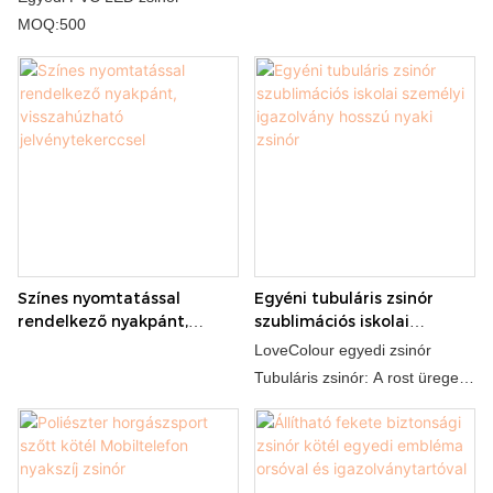
rendezvényfesztiválhoz
MOQ:500
Színes nyomtatással
Egyéni tubuláris zsinór
rendelkező nyakpánt,
szublimációs iskolai
visszahúzható
személyi igazolvány hosszú
LoveColour egyedi zsinór
jelvénytekerccsel
nyaki zsinór
Tubuláris zsinór: A rost üreges
cső alakú zsinórgá (O-alakú
keresztmetszettel) készíti el
egy speciális szövési
folyamaton keresztül