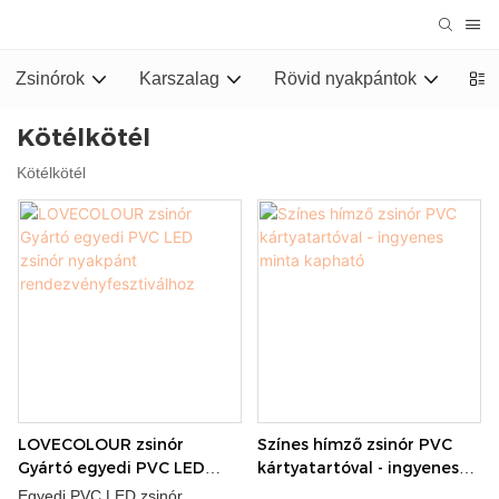
Zsinórok
Karszalag
Rövid nyakpántok
Stu
Kötélkötél
Kötélkötél
LOVECOLOUR zsinór
Színes hímző zsinór PVC
Gyártó egyedi PVC LED
kártyatartóval - ingyenes
zsinór nyakpánt
minta kapható
Egyedi PVC LED zsinór