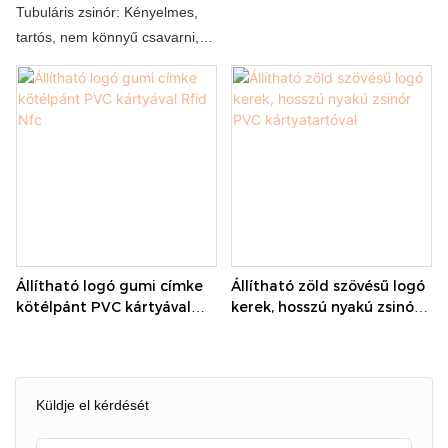
logóval PVC címkével
Jó minőségű fekete
Tubuláris zsinór: Kényelmes,
állítható
tartós, nem könnyű csavarni,
gyönyörű és stílusos,
költséghatékony.
Ez lett az előnyben részesített
megoldás a munkaborgok
függesztésére, az elektronikus
termékek elvesztésének
megakadályozására, hirdetési
promóciós ajándékok,
eseménylogók és egyéb
Állítható logó gumi címke
Állítható zöld szövésű logó
forgatókönyvek
kötélpánt PVC kártyával
kerek, hosszú nyakú zsinór
Rfid Nfc
PVC kártyatartóval
Küldje el kérdését