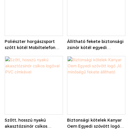
Poliészter horgászsport
Állítható fekete biztonsági
szőtt kötél Mobiltelefon
zsinór kötél egyedi
nyakszíj zsinór
embléma orsóval és
igazolványtartóval
Szőtt, hosszú nyakú
Biztonsági kötelek Kanyar
akasztózsinór csíkos
Oem Egyedi szövött logó