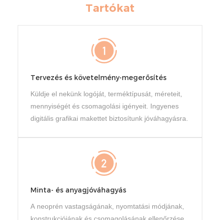
Tartókat
Tervezés és követelmény-megerősítés
Küldje el nekünk logóját, terméktípusát, méreteit,
mennyiségét és csomagolási igényeit. Ingyenes
digitális grafikai makettet biztosítunk jóváhagyásra.
Minta- és anyagjóváhagyás
A neoprén vastagságának, nyomtatási módjának,
konstrukciójának és csomagolásának ellenőrzése.