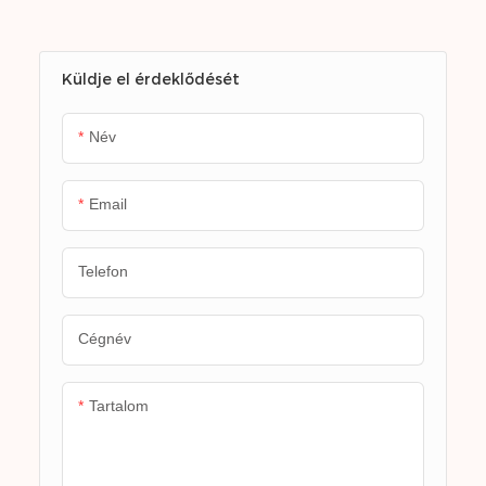
felületekkel kompatibilis.
Küldje el érdeklődését
Név
Email
Telefon
Cégnév
Tartalom