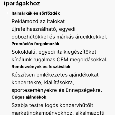
Iparágakhoz
Italmárkák és sörfőzdék
Reklámozd az italokat
újrafelhasználható, egyedi
dobozhűtőkkel és márkás árucikkekkel.
Promóciós forgalmazók
Sokoldalú, egyedi italkiegészítőket
kínálunk rugalmas OEM megoldásokkal.
Rendezvények és fesztiválok
Készítsen emlékezetes ajándékokat
koncertekre, kiállításokra,
sporteseményekre és ünnepségekre.
Céges ajándékok
Szabja testre logós konzervhűtőit
marketingkampányokhoz, alkalmazotti