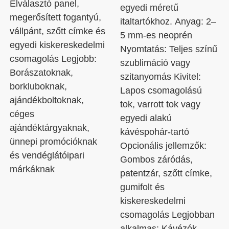
Elválasztó panel,
egyedi méretű
megerősített fogantyú,
italtartókhoz. Anyag: 2–
vállpánt, szőtt címke és
5 mm-es neoprén
egyedi kiskereskedelmi
Nyomtatás: Teljes színű
csomagolás Legjobb:
szublimáció vagy
Borászatoknak,
szitanyomás Kivitel:
borkluboknak,
Lapos csomagolású
ajándékboltoknak,
tok, varrott tok vagy
céges
egyedi alakú
ajándéktárgyaknak,
kávéspohár-tartó
ünnepi promócióknak
Opcionális jellemzők:
és vendéglátóipari
Gombos záródás,
márkáknak
patentzár, szőtt címke,
gumifolt és
kiskereskedelmi
csomagolás Legjobban
alkalmas: Kávézók,