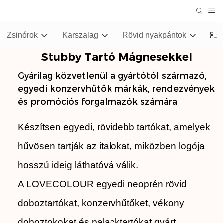
Zsinórok
Karszalag
Rövid nyakpántok
Stu
Stubby Tartó Mágnesekkel
Gyárilag közvetlenül a gyártótól származó,
egyedi konzervhűtők márkák, rendezvények
és promóciós forgalmazók számára
Készítsen egyedi, rövidebb tartókat, amelyek
hűvösen tartják az italokat, miközben logója
hosszú ideig láthatóvá válik.
A LOVECOLOUR egyedi neoprén rövid
doboztartókat, konzervhűtőket, vékony
doboztokokat és palacktartókat gyárt