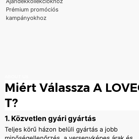
Ajándékkollekciókhoz
Prémium promóciós
kampányokhoz
ABOUT US
Miért Válassza A LO
T?
1. Közvetlen gyári gyártás
Teljes körű házon belüli gyártás a jobb
minőségellenőrzés, a versenyképes árak és