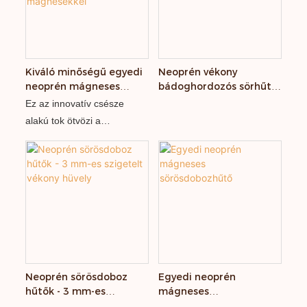
Kiváló minőségű egyedi
Neoprén vékony
neoprén mágneses
bádoghordozós sörhűtő
Stubby hűtő szigetelt
mágneses
Ez az innovatív csésze
alacsony MOQ
doboztartóval
alakú tok ötvözi a
mágnesekkel
szigetelést, a védelmet, a
hordozhatóságot és az
intelligens mágneses
funkciókat. Két fő
alkatrészből áll: A tok teste:
Elsősorban neoprénből
készült. A mágneses modul:
Oldalán erős mágnesekkel
van beágyazva, így
Neoprén sörösdoboz
Egyedi neoprén
hűtők - 3 mm-es
mágneses
különféle mágneses
szigetelt vékony hüvely
sörösdobozhűtő