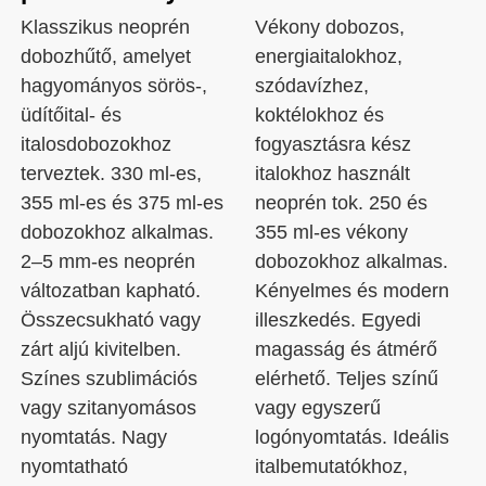
Klasszikus neoprén
Vékony dobozos,
dobozhűtő, amelyet
energiaitalokhoz,
hagyományos sörös-,
szódavízhez,
üdítőital- és
koktélokhoz és
italosdobozokhoz
fogyasztásra kész
terveztek. 330 ml-es,
italokhoz használt
355 ml-es és 375 ml-es
neoprén tok. 250 és
dobozokhoz alkalmas.
355 ml-es vékony
2–5 mm-es neoprén
dobozokhoz alkalmas.
változatban kapható.
Kényelmes és modern
Összecsukható vagy
illeszkedés. Egyedi
zárt aljú kivitelben.
magasság és átmérő
Színes szublimációs
elérhető. Teljes színű
vagy szitanyomásos
vagy egyszerű
nyomtatás. Nagy
logónyomtatás. Ideális
nyomtatható
italbemutatókhoz,