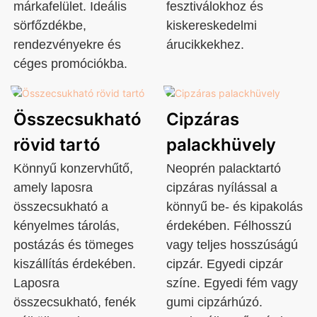
márkafelület. Ideális
fesztiválokhoz és
sörfőzdékbe,
kiskereskedelmi
rendezvényekre és
árucikkekhez.
céges promóciókba.
Összecsukható
Cipzáras
rövid tartó
palackhüvely
Könnyű konzervhűtő,
Neoprén palacktartó
amely laposra
cipzáras nyílással a
összecsukható a
könnyű be- és kipakolás
kényelmes tárolás,
érdekében. Félhosszú
postázás és tömeges
vagy teljes hosszúságú
kiszállítás érdekében.
cipzár. Egyedi cipzár
Laposra
színe. Egyedi fém vagy
összecsukható, fenék
gumi cipzárhúzó.