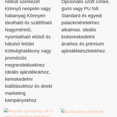
nélküli szerkezet
Opcionális szőtt címke,
Könnyű neoprén vagy
gumi vagy PU folt.
habanyag Könnyen
Standard és egyedi
tárolható és szállítható
palackméretekhez
Nagyméretű,
alkalmas. Ideális
nyomtatható elülső és
kiskereskedelmi
hátulsó felület
árukhoz és prémium
Költséghatékony nagy
ajándékkészletekhez.
promóciós
megrendelésekhez
Ideális ajándékokhoz,
kereskedelmi
kiállításokhoz és direkt
marketing
kampányokhoz