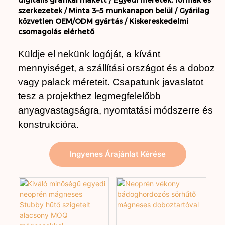
digitális grafikai makett /
Egyedi méretek, formák és
szerkezetek /
Minta 3–5 munkanapon belül /
Gyárilag
közvetlen OEM/ODM gyártás /
Kiskereskedelmi
csomagolás elérhető
Küldje el nekünk logóját, a kívánt
mennyiséget, a szállítási országot és a doboz
vagy palack méreteit. Csapatunk javaslatot
tesz a projekthez legmegfelelőbb
anyagvastagságra, nyomtatási módszerre és
konstrukcióra.
Ingyenes Árajánlat Kérése