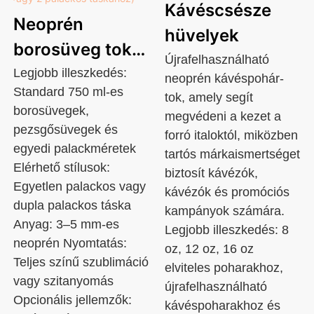
Kávéscsésze
Neoprén
hüvelyek
borosüveg tok
Újrafelhasználható
(1 vagy 2
Legjobb illeszkedés:
neoprén kávéspohár-
Standard 750 ml-es
palackos
tok, amely segít
borosüvegek,
megvédeni a kezet a
táskához)
pezsgősüvegek és
forró italoktól, miközben
egyedi palackméretek
tartós márkaismertséget
Elérhető stílusok:
biztosít kávézók,
Egyetlen palackos vagy
kávézók és promóciós
dupla palackos táska
kampányok számára.
Anyag: 3–5 mm-es
Legjobb illeszkedés: 8
neoprén Nyomtatás:
oz, 12 oz, 16 oz
Teljes színű szublimáció
elviteles poharakhoz,
vagy szitanyomás
újrafelhasználható
Opcionális jellemzők:
kávéspoharakhoz és