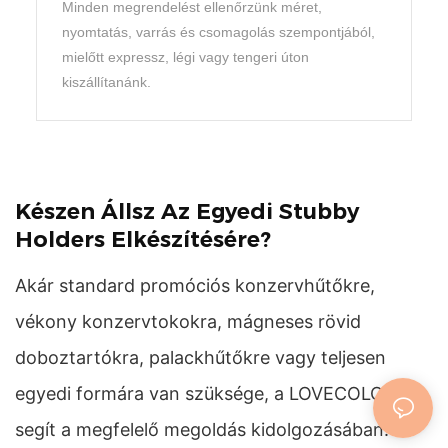
Minden megrendelést ellenőrzünk méret,
nyomtatás, varrás és csomagolás szempontjából,
mielőtt expressz, légi vagy tengeri úton
kiszállítanánk.
Készen Állsz Az Egyedi Stubby
Holders Elkészítésére?
Akár standard promóciós konzervhűtőkre,
vékony konzervtokokra, mágneses rövid
doboztartókra, palackhűtőkre vagy teljesen
egyedi formára van szüksége, a LOVECOLOUR
segít a megfelelő megoldás kidolgozásában.