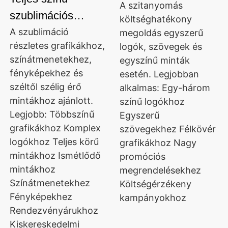
A szitanyomás
szublimációs
költséghatékony
nyomtatás
A szublimáció
megoldás egyszerű
részletes grafikákhoz,
logók, szövegek és
színátmenetekhez,
egyszínű minták
fényképekhez és
esetén. Legjobban
széltől szélig érő
alkalmas: Egy-három
mintákhoz ajánlott.
színű logókhoz
Legjobb: Többszínű
Egyszerű
grafikákhoz Komplex
szövegekhez Félkövér
logókhoz Teljes körű
grafikákhoz Nagy
mintákhoz Ismétlődő
promóciós
mintákhoz
megrendelésekhez
Színátmenetekhez
Költségérzékeny
Fényképekhez
kampányokhoz
Rendezvényárukhoz
Kiskereskedelmi