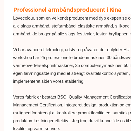
Professionel armbåndsproducent i Kina
Lovecolour, som en velkendt producent med dyb ekspertise og e
alle slags armbånd, stofarmbånd, elastiske armbånd, silikone
armbånd, de bruger på alle slags festivaler, fester, brylluppe
Vi har avanceret teknologi, udstyr og råvarer, der opfylder EU
workshop har 25 professionelle broderimaskiner, 30 båndvæv
varmeoverførselsprintmaskiner, 35 computersymaskiner, 50 m
egen farvningsafdeling med et strengt kvalitetskontrolsystem
implementeret siden vores etablering.
Vores fabrik er bestået BSCI Quality Management Certificati
Management Certification. Integreret design, produktion og em
mulighed for strengt at kontrollere produktkvaliteten, samtidig
produktomkostninger effektivt. Jeg tror, ​​du vil kunne lide os t
kvalitet og varm service.