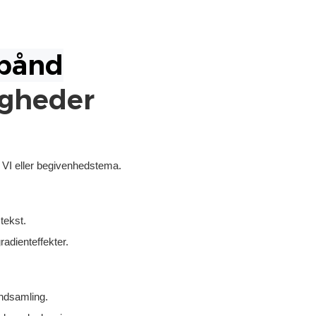
igheder
d VI eller begivenhedstema.
tekst.
adienteffekter.
indsamling.