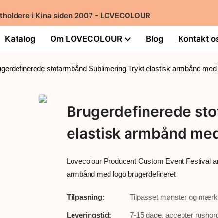
rtholdere i Kina siden 2007 - LOVECOLOUR
Katalog
Om LOVECOLOUR
Blog
Kontakt o
ugerdefinerede stofarmbånd Sublimering Trykt elastisk armbånd med 
Brugerdefinerede sto
elastisk armbånd med
Lovecolour Producent Custom Event Festival 
armbånd med logo brugerdefineret
Tilpasning:
Tilpasset mønster og mærk
Leveringstid:
7-15 dage, accepter rushor