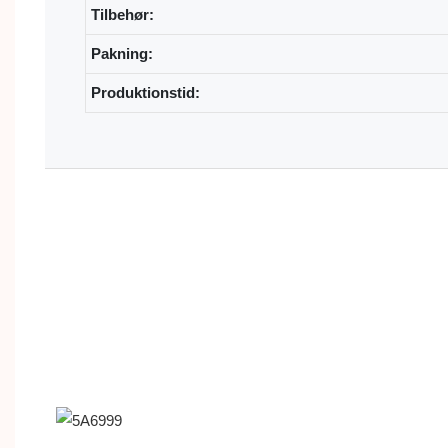
Tilbehør:
Pakning:
Produktionstid:
Brugerdefinerede stofarmbånd Sublimering Trykt elastisk