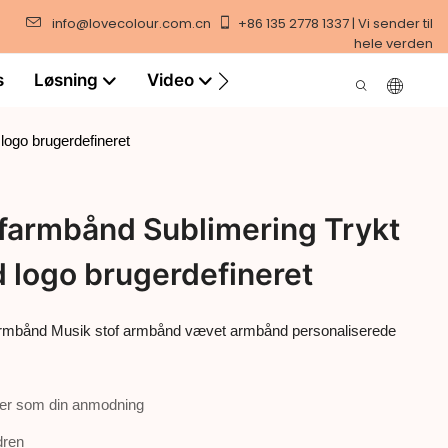
info@lovecolour.com.cn
+86 135 2778 1337 | Vi sender til
hele verden
s
Løsning
Video
logo brugerdefineret
farmbånd Sublimering Trykt
 logo brugerdefineret
armbånd Musik stof armbånd vævet armbånd personaliserede
er som din anmodning
dren