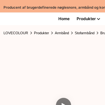
Producent af brugerdefinerede nøglesnore, armbånd og ko
Home
Produkter
LOVECOLOUR
Produkter
Armbånd
Stofarmbånd
Br