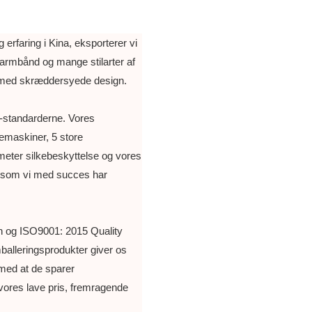
rfaring i Kina, eksporterer vi
 armbånd og mange stilarter af
r, med skræddersyede design.
 -standarderne. Vores
emaskiner, 5 store
eter silkebeskyttelse og vores
, som vi med succes har
on og ISO9001: 2015 Quality
balleringsprodukter giver os
 med at de sparer
il vores lave pris, fremragende