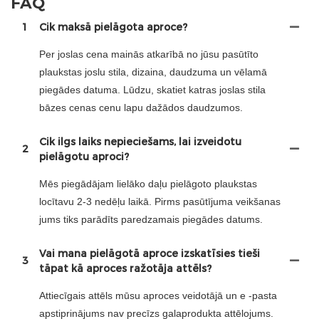
FAQ
1
Cik maksā pielāgota aproce?
Per joslas cena mainās atkarībā no jūsu pasūtīto
plaukstas joslu stila, dizaina, daudzuma un vēlamā
piegādes datuma. Lūdzu, skatiet katras joslas stila
bāzes cenas cenu lapu dažādos daudzumos.
Cik ilgs laiks nepieciešams, lai izveidotu
2
pielāgotu aproci?
Mēs piegādājam lielāko daļu pielāgoto plaukstas
locītavu 2-3 nedēļu laikā. Pirms pasūtījuma veikšanas
jums tiks parādīts paredzamais piegādes datums.
Vai mana pielāgotā aproce izskatīsies tieši
3
tāpat kā aproces ražotāja attēls?
Attiecīgais attēls mūsu aproces veidotājā un e -pasta
apstiprinājums nav precīzs galaprodukta attēlojums.