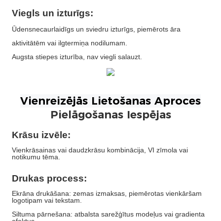
Viegls un izturīgs:
Ūdensnecaurlaidīgs un sviedru izturīgs, piemērots āra
aktivitātēm vai ilgtermiņa nodilumam.
Augsta stiepes izturība, nav viegli salauzt.
Pielāgošanas Iespējas
Krāsu izvēle:
Vienkrāsainas vai daudzkrāsu kombinācija, VI zīmola vai
notikumu tēma.
Drukas process:
Ekrāna drukāšana: zemas izmaksas, piemērotas vienkāršam
logotipam vai tekstam.
Siltuma pārnešana: atbalsta sarežģītus modeļus vai gradienta