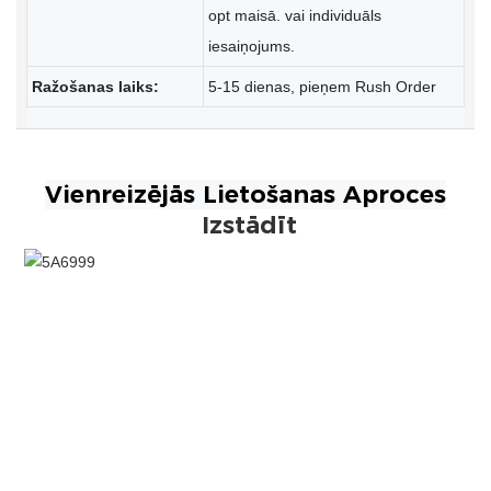
opt maisā. vai individuāls
iesaiņojums.
Ražošanas laiks:
5-15 dienas, pieņem Rush Order
Izstādīt
Pielāgotas auduma aproces sublimācijas drukāta elastīgā
rokassprādze ar logotipu pielāgotu