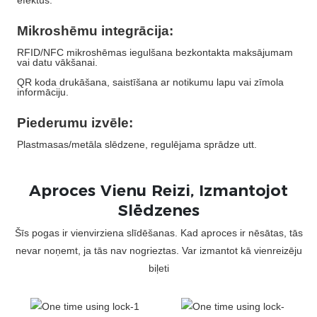
efektus.
Mikroshēmu integrācija:
RFID/NFC mikroshēmas iegulšana bezkontakta maksājumam
vai datu vākšanai.
QR koda drukāšana, saistīšana ar notikumu lapu vai zīmola
informāciju.
Piederumu izvēle:
Plastmasas/metāla slēdzene, regulējama sprādze utt.
Aproces Vienu Reizi, Izmantojot
Slēdzenes
Šīs pogas ir vienvirziena slīdēšanas. Kad aproces ir nēsātas, tās
nevar noņemt, ja tās nav nogrieztas. Var izmantot kā vienreizēju
biļeti