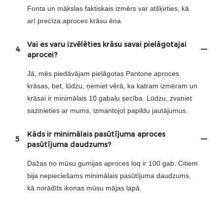
Fonta un mākslas faktiskais izmērs var atšķirties, kā
arī precīza aproces krāsu ēna.
Vai es varu izvēlēties krāsu savai pielāgotajai
4
aprocei?
Jā, mēs piedāvājam pielāgotas Pantone aproces
krāsas, bet, lūdzu, ņemiet vērā, ka katram izmēram un
krāsai ir minimālais 10 gabalu secība. Lūdzu, zvaniet
sazinieties ar mums, izmantojot papildu jautājumus.
Kāds ir minimālais pasūtījuma aproces
5
pasūtījuma daudzums?
Dažas no mūsu gumijas aproces loq ir 100 gab. Citiem
bija nepieciešams minimālais pasūtījuma daudzums,
kā norādīts ikonas mūsu mājas lapā.