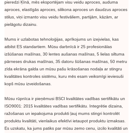
pieredzi Ķīnā, mēs eksportējam visu veidu aproces, auduma
aproces, elastīgās aproces, silikona aproces un daudzus aproces
stilus, viņi izmanto visu veidu festivāliem, partijām, kāzām, ar
pielāgotu dizainu.
Mums ir uzlabotas tehnoloģijas, aprīkojums un izejvielas, kas
atbilst ES standartiem. Mūsu darbnīcā ir 25 profesionālas
izšūšanas mašīnas, 30 lentes aušanas mašīnas, 5 lielas siltuma
pārneses drukas mašīnas, 35 datoru šūšanas mašīnas, 50 metru
zīda ekrāna galda un mūsu pašu krāsošanas nodaļa ar stingru
kvalitātes kontroles sistēmu, kuru mēs esam veiksmīgi ieviesuši
kopš mūsu izveidošanas.
Mūsu rūpnīca ir pieņēmusi BSCI kvalitātes vadības sertifikātu un
ISO9001: 2015 kvalitātes vadības sertifikātu. Integrētie dizaina,
ražošanas un iepakojuma produkti ļauj mums stingri kontrolēt
produktu kvalitāti, vienlaikus efektīvi ietaupot produktu izmaksas.
Es uzskatu, ka jums patiks par mūsu zemo cenu, izcilo kvalitāti un