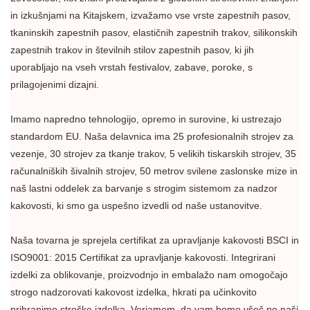
in izkušnjami na Kitajskem, izvažamo vse vrste zapestnih pasov,
tkaninskih zapestnih pasov, elastičnih zapestnih trakov, silikonskih
zapestnih trakov in številnih stilov zapestnih pasov, ki jih
uporabljajo na vseh vrstah festivalov, zabave, poroke, s
prilagojenimi dizajni.
Imamo napredno tehnologijo, opremo in surovine, ki ustrezajo
standardom EU. Naša delavnica ima 25 profesionalnih strojev za
vezenje, 30 strojev za tkanje trakov, 5 velikih tiskarskih strojev, 35
računalniških šivalnih strojev, 50 metrov svilene zaslonske mize in
naš lastni oddelek za barvanje s strogim sistemom za nadzor
kakovosti, ki smo ga uspešno izvedli od naše ustanovitve.
Naša tovarna je sprejela certifikat za upravljanje kakovosti BSCI in
ISO9001: 2015 Certifikat za upravljanje kakovosti. Integrirani
izdelki za oblikovanje, proizvodnjo in embalažo nam omogočajo
strogo nadzorovati kakovost izdelka, hkrati pa učinkovito
prihranimo stroške izdelka. Verjamem, da vam bomo všeč po naši