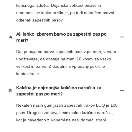
končnega izdelka. Dejanska velikost pisave in
umetnosti se lahko razlikuje, pa tudi natančen barvni
odtenek zapestnih pasov.
Ali lahko izberem barvo za zapestni pas po
4
meri?
Da, ponujamo barve zapestnih pasov po meri, vendar
upoštevajte, da obstaja najmanj 10 kosov za vsako
velikost in barvo. Z dodatnimi vprašanji pokličite
kontaktirajte.
Kakšna je najmanjša količina naročila za
5
zapestni pas po meri?
Nekateri naših gumijastih zapestnih trakov LOQ je 100
psov. Drugi so zahtevali minimalno količino naročila,
kot je navedeno z ikonami na naši domači strani.