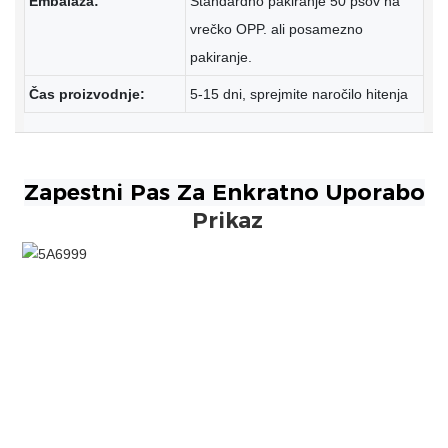
Embalaža:
Standardno pakiranje 50 psov na
vrečko OPP. ali posamezno
pakiranje.
Čas proizvodnje:
5-15 dni, sprejmite naročilo hitenja
Prikaz
Zapestne trakove po meri Sublimation Natisnjena elastična
zapestnica z logotipom po meri