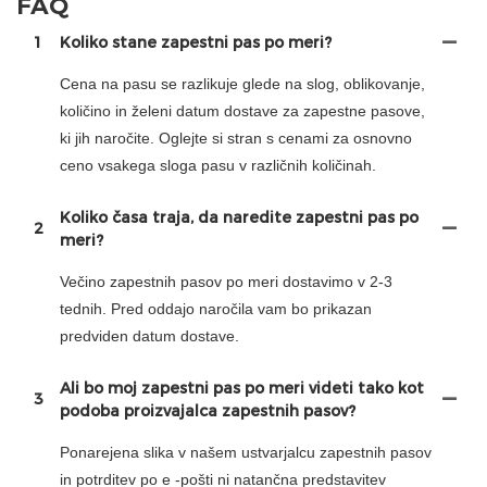
FAQ
1
Koliko stane zapestni pas po meri?
Cena na pasu se razlikuje glede na slog, oblikovanje,
količino in želeni datum dostave za zapestne pasove,
ki jih naročite. Oglejte si stran s cenami za osnovno
ceno vsakega sloga pasu v različnih količinah.
Koliko časa traja, da naredite zapestni pas po
2
meri?
Večino zapestnih pasov po meri dostavimo v 2-3
tednih. Pred oddajo naročila vam bo prikazan
predviden datum dostave.
Ali bo moj zapestni pas po meri videti tako kot
3
podoba proizvajalca zapestnih pasov?
Ponarejena slika v našem ustvarjalcu zapestnih pasov
in potrditev po e -pošti ni natančna predstavitev