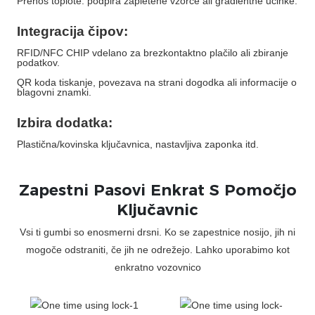
Prenos toplote: podpira zapletene vzorce ali gradientne učinke.
Integracija čipov:
RFID/NFC CHIP vdelano za brezkontaktno plačilo ali zbiranje
podatkov.
QR koda tiskanje, povezava na strani dogodka ali informacije o
blagovni znamki.
Izbira dodatka:
Plastična/kovinska ključavnica, nastavljiva zaponka itd.
Zapestni Pasovi Enkrat S Pomočjo
Ključavnic
Vsi ti gumbi so enosmerni drsni. Ko se zapestnice nosijo, jih ni
mogoče odstraniti, če jih ne odrežejo. Lahko uporabimo kot
enkratno vozovnico