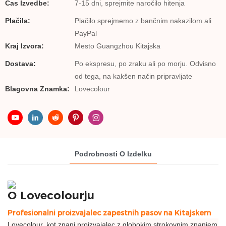
Čas Izvedbe:
7-15 dni, sprejmite naročilo hitenja
Plačila:
Plačilo sprejmemo z bančnim nakazilom ali
PayPal
Kraj Izvora:
Mesto Guangzhou Kitajska
Dostava:
Po ekspresu, po zraku ali po morju. Odvisno
od tega, na kakšen način pripravljate
Blagovna Znamka:
Lovecolour
Podrobnosti O Izdelku
O Lovecolourju
Profesionalni proizvajalec zapestnih pasov na Kitajskem
Lovecolour, kot znani proizvajalec z globokim strokovnim znanjem