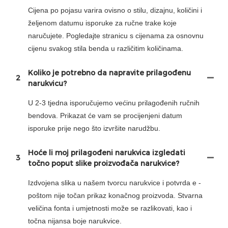
Cijena po pojasu varira ovisno o stilu, dizajnu, količini i
željenom datumu isporuke za ručne trake koje
naručujete. Pogledajte stranicu s cijenama za osnovnu
cijenu svakog stila benda u različitim količinama.
Koliko je potrebno da napravite prilagođenu
2
narukvicu?
U 2-3 tjedna isporučujemo većinu prilagođenih ručnih
bendova. Prikazat će vam se procijenjeni datum
isporuke prije nego što izvršite narudžbu.
Hoće li moj prilagođeni narukvica izgledati
3
točno poput slike proizvođača narukvice?
Izdvojena slika u našem tvorcu narukvice i potvrda e -
poštom nije točan prikaz konačnog proizvoda. Stvarna
veličina fonta i umjetnosti može se razlikovati, kao i
točna nijansa boje narukvice.