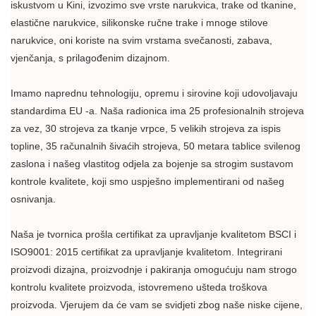
iskustvom u Kini, izvozimo sve vrste narukvica, trake od tkanine,
elastične narukvice, silikonske ručne trake i mnoge stilove
narukvice, oni koriste na svim vrstama svečanosti, zabava,
vjenčanja, s prilagođenim dizajnom.
Imamo naprednu tehnologiju, opremu i sirovine koji udovoljavaju
standardima EU -a. Naša radionica ima 25 profesionalnih strojeva
za vez, 30 strojeva za tkanje vrpce, 5 velikih strojeva za ispis
topline, 35 računalnih šivaćih strojeva, 50 metara tablice svilenog
zaslona i našeg vlastitog odjela za bojenje sa strogim sustavom
kontrole kvalitete, koji smo uspješno implementirani od našeg
osnivanja.
Naša je tvornica prošla certifikat za upravljanje kvalitetom BSCI i
ISO9001: 2015 certifikat za upravljanje kvalitetom. Integrirani
proizvodi dizajna, proizvodnje i pakiranja omogućuju nam strogo
kontrolu kvalitete proizvoda, istovremeno ušteda troškova
proizvoda. Vjerujem da će vam se svidjeti zbog naše niske cijene,