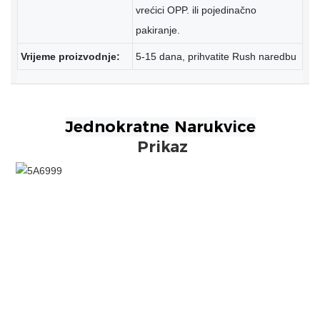
vrećici OPP. ili pojedinačno
pakiranje.
Vrijeme proizvodnje:
5-15 dana, prihvatite Rush naredbu
Prikaz
Prilagođene tkanine za narukvice Sublimacija ispisana
elastična narukvica s logotipom Custom